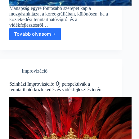
Manapság egyre fontosabb szerepet kap a
mozgásmintázat a koreográfiában, különösen, ha a
közlekedési fenntarthatóságról és a
vidékfejlesztésről…
Tovább olvasom
Mozgásmintázat
a
koreográfiában:
Közlekedési
fenntarthatóság
és
Improvizáció
vidékfejlesztés
Színházi Improvizáció: Új perspektívák a
fenntartható közlekedés és vidékfejlesztés terén