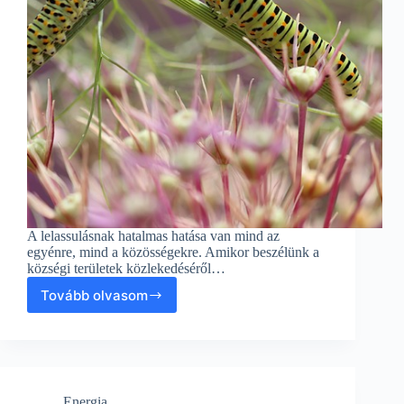
A lelassulásnak hatalmas hatása van mind az
egyénre, mind a közösségekre. Amikor beszélünk a
községi területek közlekedéséről…
Tovább olvasom
A
Lelassulás
Hatasága
a
Községi
Területek
Energia