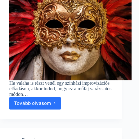
Ha valaha is részt vettél egy színházi improvizációs
előadáson, akkor tudod, hogy ez a műfaj varázslatos
módon…
Tovább olvasom
Színházi
Improvizáció:
Új
perspektívák
a
fenntartható