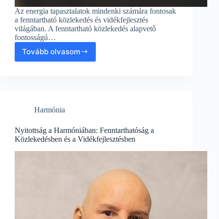
Az energia tapasztalatok mindenki számára fontosak
a fenntartható közlekedés és vidékfejlesztés
világában. A fenntartható közlekedés alapvető
fontosságú…
Tovább olvasom
Energiatapasztalatok
a
Fenntartható
Közlekedés
és
Vidékfejlesztés
Harmónia
Világában
Nyitottság a Harmóniában: Fenntarthatóság a
Közlekedésben és a Vidékfejlesztésben