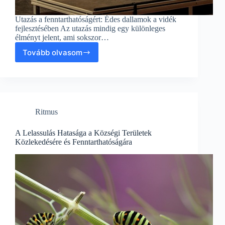
Utazás a fenntarthatóságért: Édes dallamok a vidék
fejlesztésében Az utazás mindig egy különleges
élményt jelent, ami sokszor…
Tovább olvasom
Utazás
a
fenntarthatóságért:
Édes
dallamok
a
Ritmus
vidék
fejlesztésében
A Lelassulás Hatasága a Községi Területek
Közlekedésére és Fenntarthatóságára