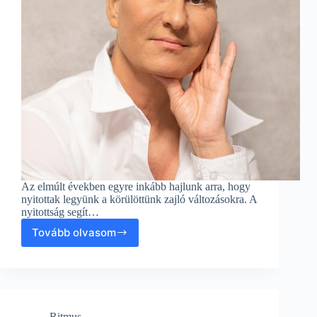
Az elmúlt években egyre inkább hajlunk arra, hogy
nyitottak legyünk a körülöttünk zajló változásokra. A
nyitottság segít…
Tovább olvasom
Nyitottság
a
Harmóniában:
Fenntarthatóság
a
Közlekedésben
Ritmus