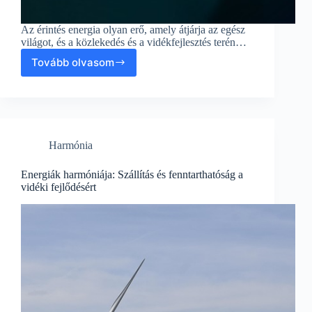
Az érintés energia olyan erő, amely átjárja az egész
világot, és a közlekedés és a vidékfejlesztés terén…
Tovább olvasom
Az
Érintés
Energiája
–
Fenntartható
Közlekedés
Harmónia
és
Vidékfejlesztés
Energiák harmóniája: Szállítás és fenntarthatóság a
vidéki fejlődésért