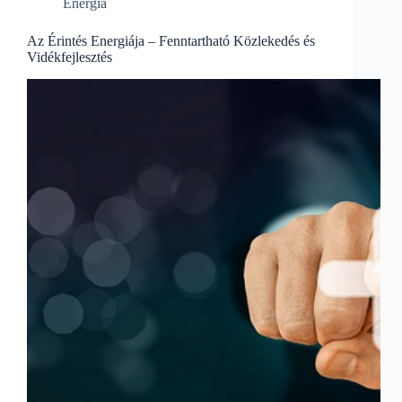
Energia
közlekedés
és
vidékfejlesztés
Az Érintés Energiája – Fenntartható Közlekedés és
terén
Vidékfejlesztés