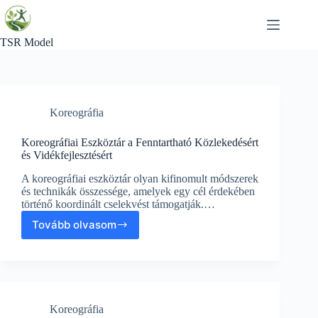
Skip
to
content
TSR Model
Koreográfia
Koreográfiai Eszköztár a Fenntartható Közlekedésért
és Vidékfejlesztésért
A koreográfiai eszköztár olyan kifinomult módszerek
és technikák összessége, amelyek egy cél érdekében
történő koordinált cselekvést támogatják.…
Tovább olvasom
Koreográfiai
Eszköztár
a
Fenntartható
Közlekedésért
és
Koreográfia
Vidékfejlesztésért