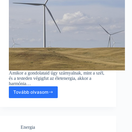
Amikor a gondolataid úgy szárnyalnak, mint a szél,
és a testeden végigfut az életenergia, akkor a
harmónia…
Tovább olvasom
Energiák
harmóniája:
Szállítás
és
fenntarthatóság
a
Energia
vidéki