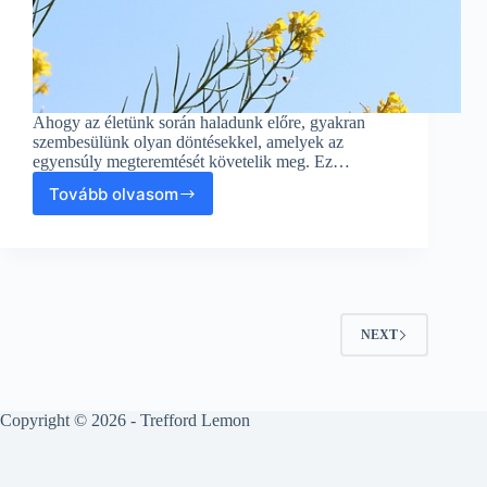
Ahogy az életünk során haladunk előre, gyakran
szembesülünk olyan döntésekkel, amelyek az
egyensúly megteremtését követelik meg. Ez…
Tovább olvasom
Egyenes
Vonala
a
Fenntartható
Közlekedés
és
Vidékfejlesztés
NEXT
Egyensúlyában
Copyright © 2026 - Trefford Lemon