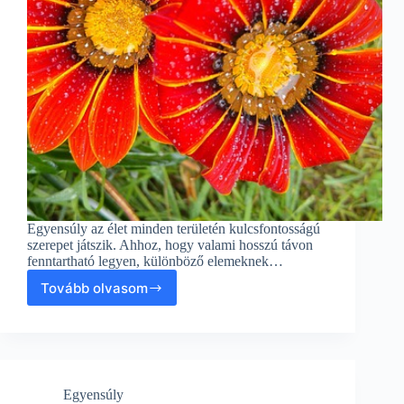
Egyensúly az élet minden területén kulcsfontosságú
szerepet játszik. Ahhoz, hogy valami hosszú távon
fenntartható legyen, különböző elemeknek…
Tovább olvasom
Szinergiák
a
vidéki
fejlesztés
és
fenntartható
Egyensúly
közlekedés