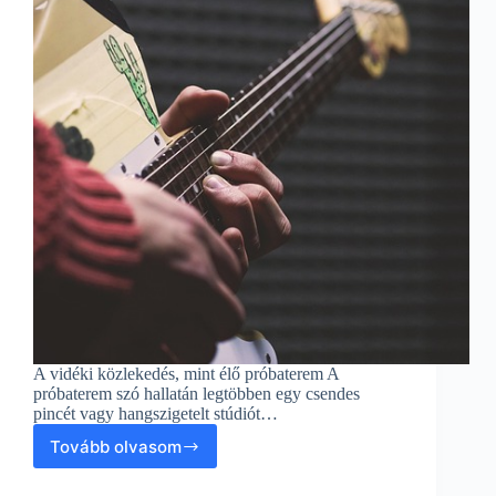
A vidéki közlekedés, mint élő próbaterem A
próbaterem szó hallatán legtöbben egy csendes
pincét vagy hangszigetelt stúdiót…
Tovább olvasom
Próbaterem
lehetőségek