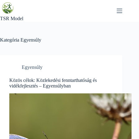
Skip
to
content
TSR Model
Kategória
Egyensúly
Egyensúly
Közös célok: Közlekedési fenntarthatóság és
vidékfejlesztés – Egyensúlyban