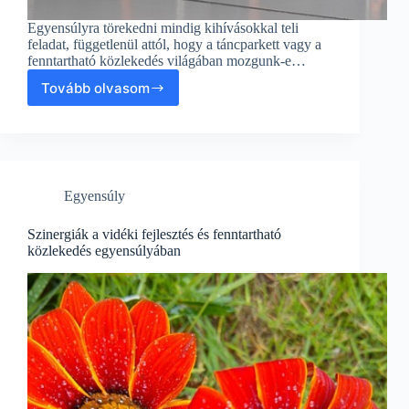
Egyensúlyra törekedni mindig kihívásokkal teli
feladat, függetlenül attól, hogy a táncparkett vagy a
fenntartható közlekedés világában mozgunk-e…
Tovább olvasom
Egyensúly
a
tánctanulásban:
A
közlekedés
fenntarthatósága
Egyensúly
és
a
vidékfejlesztés
Szinergiák a vidéki fejlesztés és fenntartható
kapcsolata
közlekedés egyensúlyában