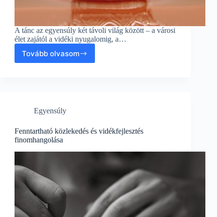
A tánc az egyensúly két távoli világ között – a városi
élet zajától a vidéki nyugalomig, a…
Tovább olvasom
Tánc
az
Egyensúly:
A
Fenntartható
Közlekedés
Egyensúly
és
Vidékfejlesztés
Kihívásai
Fenntartható közlekedés és vidékfejlesztés
finomhangolása