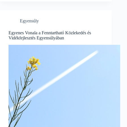
a
vidékfejlesztésben:
közlekedési
fenntarthatóság
Egyensúly
megvalósítása
Egyenes Vonala a Fenntartható Közlekedés és
Vidékfejlesztés Egyensúlyában