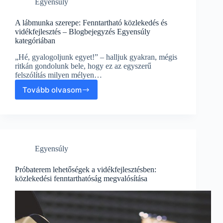
Egyensúly
A lábmunka szerepe: Fenntartható közlekedés és
vidékfejlesztés – Blogbejegyzés Egyensúly
kategóriában
„Hé, gyalogoljunk egyet!” – halljuk gyakran, mégis
ritkán gondolunk bele, hogy ez az egyszerű
felszólítás milyen mélyen…
Tovább olvasom
A
lábmunka
szerepe:
Fenntartható
közlekedés
és
Egyensúly
vidékfejlesztés
–
Blogbejegyzés
Próbaterem lehetőségek a vidékfejlesztésben:
Egyensúly
közlekedési fenntarthatóság megvalósítása
kategóriában