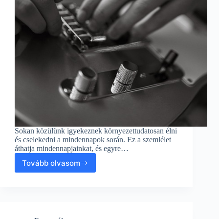
Sokan közülünk igyekeznek környezettudatosan élni
és cselekedni a mindennapok során. Ez a szemlélet
áthatja mindennapjainkat, és egyre…
Tovább olvasom
Fenntartható
közlekedés
és
vidékfejlesztés
finomhangolása