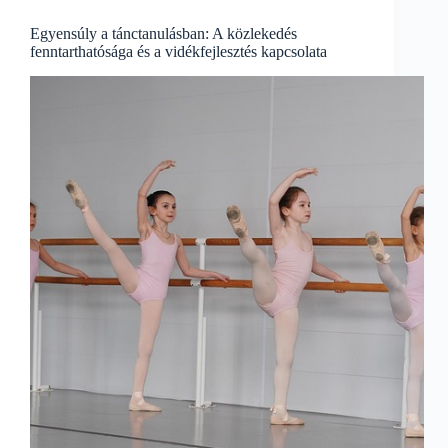
Egyensúlyban
Egyensúly a tánctanulásban: A közlekedés
fenntarthatósága és a vidékfejlesztés kapcsolata