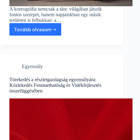
A koreográfia nemcsak a tánc világában játszik
fontos szerepet, hanem napjainkban egy másik
területen is felbukkan: a…
Tovább olvasom
Koreográfia
a
fenntarthatóság
és
a
vidékfejlesztés
Egyensúly
Egyensúlya
Törekedés a részletgazdagság egyensúlyára:
Közlekedés Fenntarthatóság és Vidékfejlesztés
összefüggésében