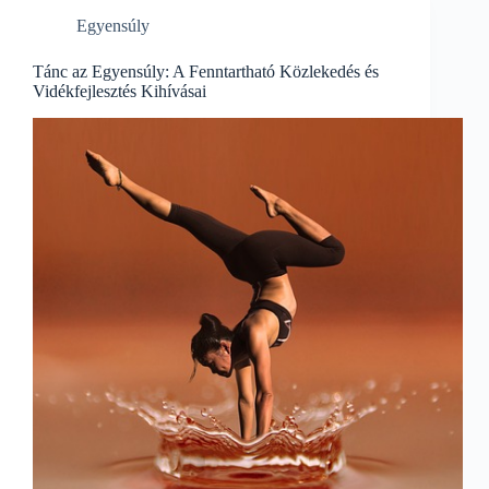
Fenntarthatóság
Egyensúly
és
Vidékfejlesztés
összefüggésében
Tánc az Egyensúly: A Fenntartható Közlekedés és
Vidékfejlesztés Kihívásai