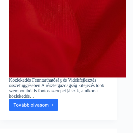
Közlekedés Fenntarthatóság és Vidékfejlesztés
összefüggésében A részletgazdagság kifejezés több
szempontból is fontos szerepet játszik, amikor a
közlekedés…
Tovább olvasom
Törekedés
a
részletgazdagság
egyensúlyára:
Közlekedés