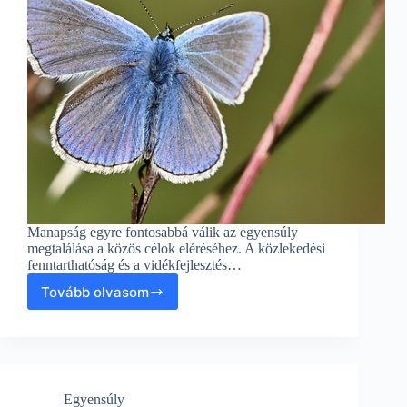
Manapság egyre fontosabbá válik az egyensúly
megtalálása a közös célok eléréséhez. A közlekedési
fenntarthatóság és a vidékfejlesztés…
Tovább olvasom
Közös
célok:
Közlekedési
fenntarthatóság
és
vidékfejlesztés
Egyensúly
–