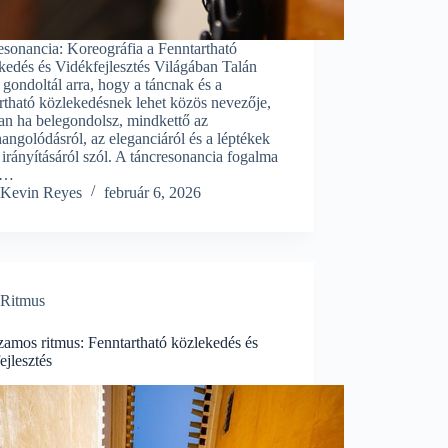
sonancia: Koreográfia a Fenntartható
edés és Vidékfejlesztés Világában Talán
gondoltál arra, hogy a táncnak és a
rtható közlekedésnek lehet közös nevezője,
an ha belegondolsz, mindkettő az
angolódásról, az eleganciáról és a léptékek
 irányításáról szól. A táncresonancia fogalma
n…
Kevin Reyes
február 6, 2026
Ritmus
zamos ritmus: Fenntartható közlekedés és
ejlesztés