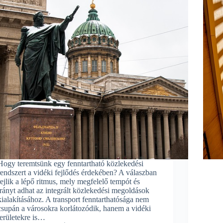
Hogy teremtsünk egy fenntartható közlekedési
rendszert a vidéki fejlődés érdekében? A válaszban
rejlik a lépő ritmus, mely megfelelő tempót és
irányt adhat az integrált közlekedési megoldások
kialakításához. A transport fenntarthatósága nem
csupán a városokra korlátozódik, hanem a vidéki
területekre is…