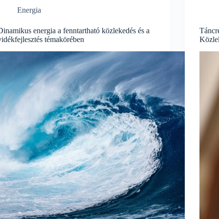
Energia
Dinamikus energia a fenntartható közlekedés és a
Táncre
vidékfejlesztés témakörében
Közle