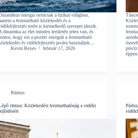
Dinamikus energia nemcsak a fizikai világban,
Táncre
hanem a fenntartható közlekedés és a
Közlek
vidékfejlesztés terén is kiemelkedő szerepet játszik.
sosem 
A dinamika az élet minden területén jelen van, és
fennta
fontos, hogy ezt a pozitív energiát a fenntartható
azonb
közlekedés és vidékfejlesztés javára használjuk…
összeh
Kevin Reyes
február 17, 2026
precíz
éppe
Ritmus
Lépő ritmus: Közlekedési fenntarthatóság a vidéki
Párhu
fejlődésért
vidékf