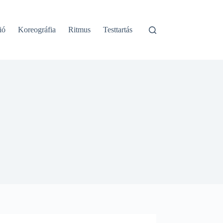
ió
Koreográfia
Ritmus
Testtartás