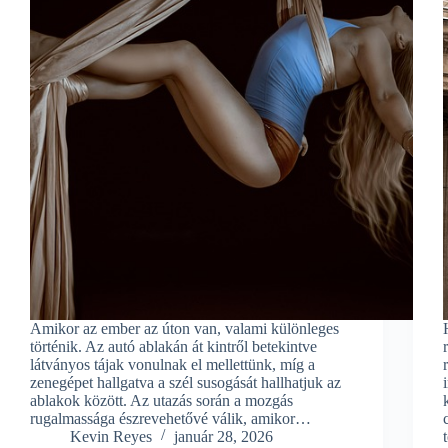
Amikor az ember az úton van, valami különleges
történik. Az autó ablakán át kintről betekintve
látványos tájak vonulnak el mellettünk, míg a
zenegépet hallgatva a szél susogását hallhatjuk az
ablakok között. Az utazás során a mozgás
rugalmassága észrevehetővé válik, amikor…
Kevin Reyes
január 28, 2026