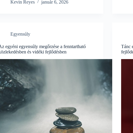
Kevin Reyes
január 6, 2026
Egyensúly
Az egyéni egyensúly megőrzése a fenntartható
Tánc e
közlekedésben és vidéki fejlődésben
fejlőd