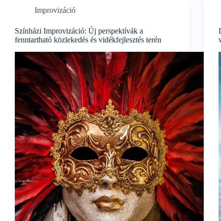
Improvizáció
Színházi Improvizáció: Új perspektívák a
fenntartható közlekedés és vidékfejlesztés terén