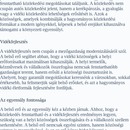
fenntartható közlekedési megoldásokat találjunk. A közlekedés nem
csupán autós közlekedést jelent, hanem a kerékpározás, a gyaloglás
vagy a vidéki közlekedési lehetőségek erősítését is. Azok a
közösségek, amelyek kombinálják a hagyományos közlekedési
formákat a modern igényekkel, képesek a belső erejüket kihasználva
támogatni a környezeti egyensúlyt.
Vidékfejlesztés
A vidékfejlesztés nem csupán a mezőgazdaság modernizálásáról szól.
A belső erő segíthet abban, hogy a vidéki közösségek a helyi
erőforrásaikat maximálisan kihasználják. A helyi termelők,
kézművesek és vállalkozók összefogása nemcsak fenntarthatóbb
gazdaságot teremt, hanem erősíti a közösségi összetartozást is.
Ahelyett, hogy garantált megoldásokat keresnénk a városokban, sokkal
értékesebb, ha felismerjük saját belső erőnket, és azt a hagyományos
vidéki életformák fejlesztésére fordítjuk.
Az egyensúly fontossága
A belső erő és az egyensúly kéz a kézben járnak. Ahhoz, hogy a
közlekedés fenntartható és a vidékfejlesztés eredményes legyen,
szükség van a helyi közösségek összefogására és a vállalkozói szellem
serkentésére. A belső erő nemcsak egyéni szinten, hanem közösségi