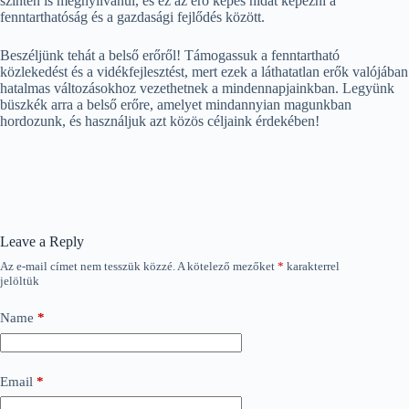
szinten is megnyilvánul, és ez az erő képes hidat képezni a
fenntarthatóság és a gazdasági fejlődés között.
Beszéljünk tehát a belső erőről! Támogassuk a fenntartható
közlekedést és a vidékfejlesztést, mert ezek a láthatatlan erők valójában
hatalmas változásokhoz vezethetnek a mindennapjainkban. Legyünk
büszkék arra a belső erőre, amelyet mindannyian magunkban
hordozunk, és használjuk azt közös céljaink érdekében!
Leave a Reply
Az e-mail címet nem tesszük közzé.
A kötelező mezőket
*
karakterrel
jelöltük
Name
*
Email
*