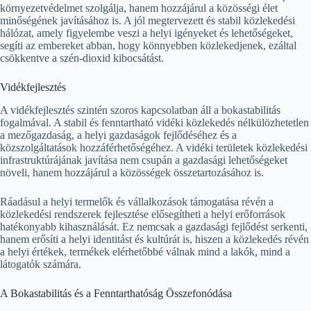
környezetvédelmet szolgálja, hanem hozzájárul a közösségi élet
minőségének javításához is. A jól megtervezett és stabil közlekedési
hálózat, amely figyelembe veszi a helyi igényeket és lehetőségeket,
segíti az embereket abban, hogy könnyebben közlekedjenek, ezáltal
csökkentve a szén-dioxid kibocsátást.
Vidékfejlesztés
A vidékfejlesztés szintén szoros kapcsolatban áll a bokastabilitás
fogalmával. A stabil és fenntartható vidéki közlekedés nélkülözhetetlen
a mezőgazdaság, a helyi gazdaságok fejlődéséhez és a
közszolgáltatások hozzáférhetőségéhez. A vidéki területek közlekedési
infrastruktúrájának javítása nem csupán a gazdasági lehetőségeket
növeli, hanem hozzájárul a közösségek összetartozásához is.
Ráadásul a helyi termelők és vállalkozások támogatása révén a
közlekedési rendszerek fejlesztése elősegítheti a helyi erőforrások
hatékonyabb kihasználását. Ez nemcsak a gazdasági fejlődést serkenti,
hanem erősíti a helyi identitást és kultúrát is, hiszen a közlekedés révén
a helyi értékek, termékek elérhetőbbé válnak mind a lakók, mind a
látogatók számára.
A Bokastabilitás és a Fenntarthatóság Összefonódása