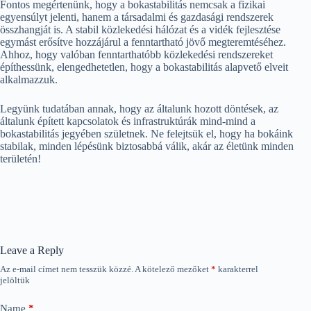
Fontos megértenünk, hogy a bokastabilitás nemcsak a fizikai
egyensúlyt jelenti, hanem a társadalmi és gazdasági rendszerek
összhangját is. A stabil közlekedési hálózat és a vidék fejlesztése
egymást erősítve hozzájárul a fenntartható jövő megteremtéséhez.
Ahhoz, hogy valóban fenntarthatóbb közlekedési rendszereket
építhessünk, elengedhetetlen, hogy a bokastabilitás alapvető elveit
alkalmazzuk.
Legyünk tudatában annak, hogy az általunk hozott döntések, az
általunk épített kapcsolatok és infrastruktúrák mind-mind a
bokastabilitás jegyében születnek. Ne felejtsük el, hogy ha bokáink
stabilak, minden lépésünk biztosabbá válik, akár az életünk minden
területén!
Leave a Reply
Az e-mail címet nem tesszük közzé.
A kötelező mezőket
*
karakterrel
jelöltük
Name
*