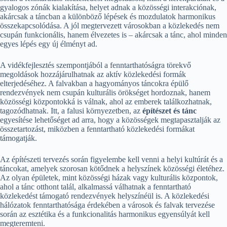
gyalogos zónák kialakítása, helyet adnak a közösségi interakciónak,
akárcsak a táncban a különböző lépések és mozdulatok harmonikus
összekapcsolódása. A jól megtervezett városokban a közlekedés nem
csupán funkcionális, hanem élvezetes is – akárcsak a tánc, ahol minden
egyes lépés egy új élményt ad.
A vidékfejlesztés szempontjából a fenntarthatóságra törekvő
megoldások hozzájárulhatnak az aktív közlekedési formák
elterjedéséhez. A falvakban a hagyományos táncokra épülő
rendezvények nem csupán kulturális örökséget hordoznak, hanem
közösségi központokká is válnak, ahol az emberek találkozhatnak,
tagozódhatnak. Itt, a falusi környezetben, az
építészet és tánc
egyesítése lehetőséget ad arra, hogy a közösségek megtapasztalják az
összetartozást, miközben a fenntartható közlekedési formákat
támogatják.
Az építészeti tervezés során figyelembe kell venni a helyi kultúrát és a
táncokat, amelyek szorosan kötődnek a helyszínek közösségi életéhez.
Az olyan épületek, mint közösségi házak vagy kulturális központok,
ahol a tánc otthont talál, alkalmassá válhatnak a fenntartható
közlekedést támogató rendezvények helyszínéül is. A közlekedési
hálózatok fenntarthatósága érdekében a városok és falvak tervezése
során az esztétika és a funkcionalitás harmonikus egyensúlyát kell
megteremteni.