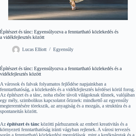
Építészet és tánc: Egyensúlyozva a fenntartható közlekedés és
a vidékfejlesztés között
Lucas Elliott
Egyensúly
Építészet és tánc: Egyensúlyozva a fenntartható közlekedés és a
vidékfejlesztés között
A városok és falvak folyamatos fejlődése napjainkban a
fenntarthatóság, a közlekedés és a vidékfejlesztés kérdései körül forog.
Az építészet és a tánc, noha elsőre távoli világoknak tűnnek, valójában
egy mély, szimbolikus kapcsolatot őriznek: mindkettő az egyensúly
megteremtésére törekszik, az anyagiság és a mozgás, a struktúra és a
spontaneitás között.
Az
építészet és tánc
közötti párhuzamok az emberi kreativitás és a
környezeti fenntarthatóság iránti vágyban rejlenek. A városi tervezés
során a fenntartható közlekedési megoldások, mint a kerékpárutak és a