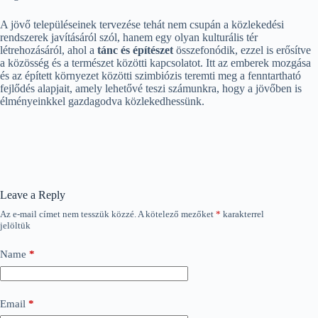
A jövő településeinek tervezése tehát nem csupán a közlekedési
rendszerek javításáról szól, hanem egy olyan kulturális tér
létrehozásáról, ahol a
tánc és építészet
összefonódik, ezzel is erősítve
a közösség és a természet közötti kapcsolatot. Itt az emberek mozgása
és az épített környezet közötti szimbiózis teremti meg a fenntartható
fejlődés alapjait, amely lehetővé teszi számunkra, hogy a jövőben is
élményeinkkel gazdagodva közlekedhessünk.
Leave a Reply
Az e-mail címet nem tesszük közzé.
A kötelező mezőket
*
karakterrel
jelöltük
Name
*
Email
*