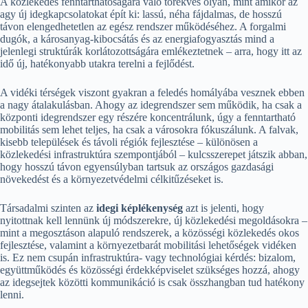
A közlekedés fenntarthatóságára való törekvés olyan, mint amikor az
agy új idegkapcsolatokat épít ki: lassú, néha fájdalmas, de hosszú
távon elengedhetetlen az egész rendszer működéséhez. A forgalmi
dugók, a károsanyag-kibocsátás és az energiafogyasztás mind a
jelenlegi struktúrák korlátozottságára emlékeztetnek – arra, hogy itt az
idő új, hatékonyabb utakra terelni a fejlődést.
A vidéki térségek viszont gyakran a feledés homályába vesznek ebben
a nagy átalakulásban. Ahogy az idegrendszer sem működik, ha csak a
központi idegrendszer egy részére koncentrálunk, úgy a fenntartható
mobilitás sem lehet teljes, ha csak a városokra fókuszálunk. A falvak,
kisebb települések és távoli régiók fejlesztése – különösen a
közlekedési infrastruktúra szempontjából – kulcsszerepet játszik abban,
hogy hosszú távon egyensúlyban tartsuk az országos gazdasági
növekedést és a környezetvédelmi célkitűzéseket is.
Társadalmi szinten az
idegi képlékenység
azt is jelenti, hogy
nyitottnak kell lennünk új módszerekre, új közlekedési megoldásokra –
mint a megosztáson alapuló rendszerek, a közösségi közlekedés okos
fejlesztése, valamint a környezetbarát mobilitási lehetőségek vidéken
is. Ez nem csupán infrastruktúra- vagy technológiai kérdés: bizalom,
együttműködés és közösségi érdekképviselet szükséges hozzá, ahogy
az idegsejtek közötti kommunikáció is csak összhangban tud hatékony
lenni.