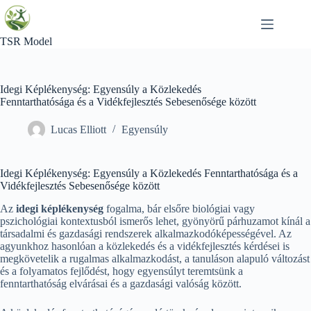
Skip
to
content
TSR Model
Idegi Képlékenység: Egyensúly a Közlekedés
Fenntarthatósága és a Vidékfejlesztés Sebesenősége között
Lucas Elliott
Egyensúly
Idegi Képlékenység: Egyensúly a Közlekedés Fenntarthatósága és a
Vidékfejlesztés Sebesenősége között
Az
idegi képlékenység
fogalma, bár elsőre biológiai vagy
pszichológiai kontextusból ismerős lehet, gyönyörű párhuzamot kínál a
társadalmi és gazdasági rendszerek alkalmazkodóképességével. Az
agyunkhoz hasonlóan a közlekedés és a vidékfejlesztés kérdései is
megkövetelik a rugalmas alkalmazkodást, a tanuláson alapuló változást
és a folyamatos fejlődést, hogy egyensúlyt teremtsünk a
fenntarthatóság elvárásai és a gazdasági valóság között.