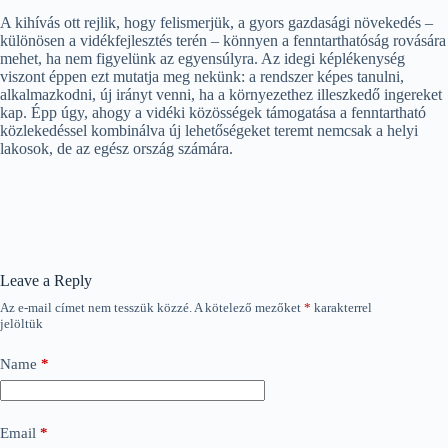
A kihívás ott rejlik, hogy felismerjük, a gyors gazdasági növekedés –
különösen a vidékfejlesztés terén – könnyen a fenntarthatóság rovására
mehet, ha nem figyelünk az egyensúlyra. Az idegi képlékenység
viszont éppen ezt mutatja meg nekünk: a rendszer képes tanulni,
alkalmazkodni, új irányt venni, ha a környezethez illeszkedő ingereket
kap. Épp úgy, ahogy a vidéki közösségek támogatása a fenntartható
közlekedéssel kombinálva új lehetőségeket teremt nemcsak a helyi
lakosok, de az egész ország számára.
Leave a Reply
Az e-mail címet nem tesszük közzé.
A kötelező mezőket
*
karakterrel
jelöltük
Name
*
Email
*