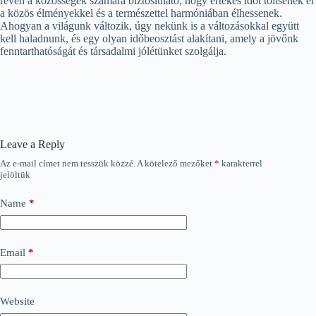
révén a közösségek számára biztosítható, hogy értékes időt töltsenek el
a közös élményekkel és a természettel harmóniában élhessenek.
Ahogyan a világunk változik, úgy nekünk is a változásokkal együtt
kell haladnunk, és egy olyan időbeosztást alakítani, amely a jövőnk
fenntarthatóságát és társadalmi jólétünket szolgálja.
Leave a Reply
Az e-mail címet nem tesszük közzé.
A kötelező mezőket
*
karakterrel
jelöltük
Name
*
Email
*
Website