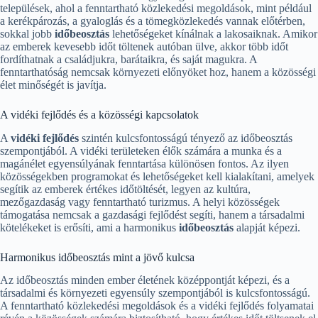
települések, ahol a fenntartható közlekedési megoldások, mint például
a kerékpározás, a gyaloglás és a tömegközlekedés vannak előtérben,
sokkal jobb
időbeosztás
lehetőségeket kínálnak a lakosaiknak. Amikor
az emberek kevesebb időt töltenek autóban ülve, akkor több időt
fordíthatnak a családjukra, barátaikra, és saját magukra. A
fenntarthatóság nemcsak környezeti előnyöket hoz, hanem a közösségi
élet minőségét is javítja.
A vidéki fejlődés és a közösségi kapcsolatok
A
vidéki fejlődés
szintén kulcsfontosságú tényező az időbeosztás
szempontjából. A vidéki területeken élők számára a munka és a
magánélet egyensúlyának fenntartása különösen fontos. Az ilyen
közösségekben programokat és lehetőségeket kell kialakítani, amelyek
segítik az emberek értékes időtöltését, legyen az kultúra,
mezőgazdaság vagy fenntartható turizmus. A helyi közösségek
támogatása nemcsak a gazdasági fejlődést segíti, hanem a társadalmi
kötelékeket is erősíti, ami a harmonikus
időbeosztás
alapját képezi.
Harmonikus időbeosztás mint a jövő kulcsa
Az időbeosztás minden ember életének középpontját képezi, és a
társadalmi és környezeti egyensúly szempontjából is kulcsfontosságú.
A fenntartható közlekedési megoldások és a vidéki fejlődés folyamatai