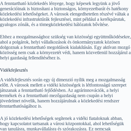
A fenntartható közlekedés lényege, hogy képesek legyünk a jövő
generációinak is biztosítani a biztonságos, környezetbarát és hatékony
közlekedési lehetőségeket. A városok elengedhetetlen részévé váltak a
közlekedési infrastruktúrák fejlesztései, mint például a kerékpárutak,
gyalogos zónák, és a tömegközlekedési hálózatok bővítése.
Ehhez a mozgalmassághoz szükség van közösségi együttműködésekre,
ahol a polgárok, helyi vállalkozások és önkormányzatok közösen
dolgoznak a fenntartható megoldások kialakításán. Egy aktívan mozgó
közösség nem csak a környezetét védi, hanem közvetlenül hozzájárul a
helyi gazdaság fellendítéséhez is.
Vidékfejlesztés
A vidékfejlesztés során egy új dimenzió nyílik meg a mozgalmasság
előtt. A városok mellett a vidéki közösségek is létfontosságú szerepet
játszanak a fenntartható fejlődésben. Az agrárinnovációk, a helyi
termékek és a fenntartható mezőgazdaság nem csupán a helyi
jövedelmet növelik, hanem hozzájárulnak a közlekedési rendszer
fenntarthatóságához is.
A jó közlekedési lehetőségek segítenek a vidéki fiataloknak abban,
hogy kapcsolatot tartsanak a városi központokkal, ahol lehetőségük
van tanulásra, munkavállalásra és szórakozásra. Ez nemcsak