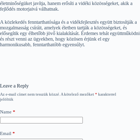
életminőségüket javítja, hanem erősíti a vidéki közösségeket, akik a
fejlődés motorjaivá válhatnak.
A közlekedés fenntarthatósága és a vidékfejlesztés együtt biztosítják a
mozgalmasság csíráit, amelyek életben tartják a közösségeket, és
elősegítik egy élhetőbb jövő kialakítását. Érdemes tehát együttműködni
és részt venni az ügyekben, hogy közösen érjünk el egy
harmonikusabb, fenntarthatóbb egyensúlyt.
Leave a Reply
Az e-mail címet nem tesszük közzé.
A kötelező mezőket
*
karakterrel
jelöltük
Name
*
Email
*