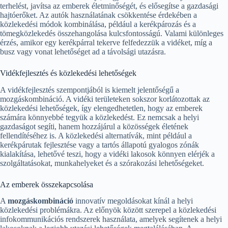
terhelést, javítsa az emberek életminőségét, és elősegítse a gazdasági
hajtóerőket. Az autók használatának csökkentése érdekében a
közlekedési módok kombinálása, például a kerékpározás és a
tömegközlekedés összehangolása kulcsfontosságú. Valami különleges
érzés, amikor egy kerékpárral tekerve felfedezzük a vidéket, míg a
busz vagy vonat lehetőséget ad a távolsági utazásra.
Vidékfejlesztés és közlekedési lehetőségek
A vidékfejlesztés szempontjából is kiemelt jelentőségű a
mozgáskombináció. A vidéki területeken sokszor korlátozottak az
közlekedési lehetőségek, így elengedhetetlen, hogy az emberek
számára könnyebbé tegyük a közlekedést. Ez nemcsak a helyi
gazdaságot segíti, hanem hozzájárul a közösségek életének
fellendítéséhez is. A közlekedési alternatívák, mint például a
kerékpárutak fejlesztése vagy a tartós állapotú gyalogos zónák
kialakítása, lehetővé teszi, hogy a vidéki lakosok könnyen elérjék a
szolgáltatásokat, munkahelyeket és a szórakozási lehetőségeket.
Az emberek összekapcsolása
A
mozgáskombináció
innovatív megoldásokat kínál a helyi
közlekedési problémákra. Az előnyök között szerepel a közlekedési
infokommunikációs rendszerek használata, amelyek segítenek a helyi