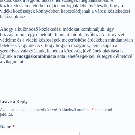
lakosoknak a legjobb utazási lehetőségek megtalálásában. A
közlekedés terén elérhető új technológiák lehetővé teszik, hogy a
vidéki közösségek könnyebben kapcsolódjanak a városi közlekedési
hálózatokhoz.
Ahogy a különböző közlekedési módokat kombináljuk, úgy
hozzájárulunk egy élhetőbb, fenntarthatóbb jövőhöz. A környezet
védelme és a vidéki közösségek megerősítése érdekében mindannyian
felelősek vagyunk. Az, hogy hogyan mozgunk, nem csupán a
személyes választásunk, hanem a közösség jövőjének alakítása is.
Éljünk a
mozgáskombináció
adta lehetőségekkel, és tegyük élhetővé
a világunkat!
Leave a Reply
Az e-mail címet nem tesszük közzé.
A kötelező mezőket
*
karakterrel
jelöltük
Name
*