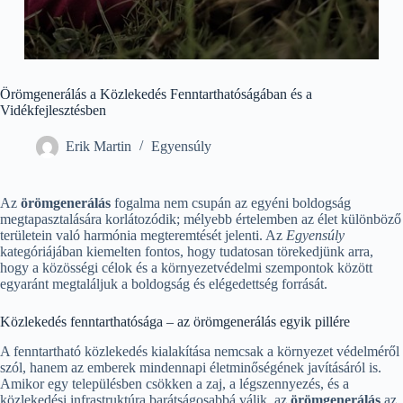
Örömgenerálás a Közlekedés Fenntarthatóságában és a
Vidékfejlesztésben
Erik Martin
Egyensúly
Az
örömgenerálás
fogalma nem csupán az egyéni boldogság
megtapasztalására korlátozódik; mélyebb értelemben az élet különböző
területein való harmónia megteremtését jelenti. Az
Egyensúly
kategóriájában kiemelten fontos, hogy tudatosan törekedjünk arra,
hogy a közösségi célok és a környezetvédelmi szempontok között
egyaránt megtaláljuk a boldogság és elégedettség forrását.
Közlekedés fenntarthatósága – az örömgenerálás egyik pillére
A fenntartható közlekedés kialakítása nemcsak a környezet védelméről
szól, hanem az emberek mindennapi életminőségének javításáról is.
Amikor egy településben csökken a zaj, a légszennyezés, és a
közlekedési infrastruktúra barátságosabbá válik, az
örömgenerálás
az