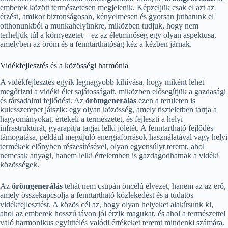
emberek között természetesen megjelenik. Képzeljük csak el azt az
érzést, amikor biztonságosan, kényelmesen és gyorsan juthatunk el
otthonunkból a munkahelyünkre, miközben tudjuk, hogy nem
terheljük túl a környezetet – ez az életminőség egy olyan aspektusa,
amelyben az öröm és a fenntarthatóság kéz a kézben járnak.
Vidékfejlesztés és a közösségi harmónia
A vidékfejlesztés egyik legnagyobb kihívása, hogy miként lehet
megőrizni a vidéki élet sajátosságait, miközben elősegítjük a gazdasági
és társadalmi fejlődést. Az
örömgenerálás
ezen a területen is
kulcsszerepet játszik: egy olyan közösség, amely tiszteletben tartja a
hagyományokat, értékeli a természetet, és fejleszti a helyi
infrastruktúrát, gyarapítja tagjai lelki jólétét. A fenntartható fejlődés
támogatása, például megújuló energiaforrások használatával vagy helyi
termékek előnyben részesítésével, olyan egyensúlyt teremt, ahol
nemcsak anyagi, hanem lelki értelemben is gazdagodhatnak a vidéki
közösségek.
Az
örömgenerálás
tehát nem csupán öncélú élvezet, hanem az az erő,
amely összekapcsolja a fenntartható közlekedést és a tudatos
vidékfejlesztést. A közös cél az, hogy olyan helyeket alakítsunk ki,
ahol az emberek hosszú távon jól érzik magukat, és ahol a természettel
való harmonikus együttélés valódi értékeket teremt mindenki számára.