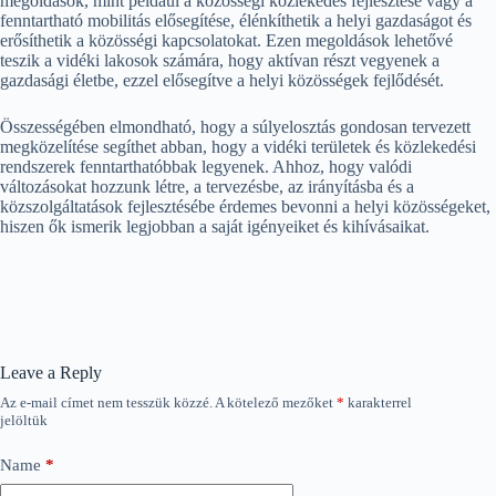
megoldások, mint például a közösségi közlekedés fejlesztése vagy a
fenntartható mobilitás elősegítése, élénkíthetik a helyi gazdaságot és
erősíthetik a közösségi kapcsolatokat. Ezen megoldások lehetővé
teszik a vidéki lakosok számára, hogy aktívan részt vegyenek a
gazdasági életbe, ezzel elősegítve a helyi közösségek fejlődését.
Összességében elmondható, hogy a súlyelosztás gondosan tervezett
megközelítése segíthet abban, hogy a vidéki területek és közlekedési
rendszerek fenntarthatóbbak legyenek. Ahhoz, hogy valódi
változásokat hozzunk létre, a tervezésbe, az irányításba és a
közszolgáltatások fejlesztésébe érdemes bevonni a helyi közösségeket,
hiszen ők ismerik legjobban a saját igényeiket és kihívásaikat.
Leave a Reply
Az e-mail címet nem tesszük közzé.
A kötelező mezőket
*
karakterrel
jelöltük
Name
*