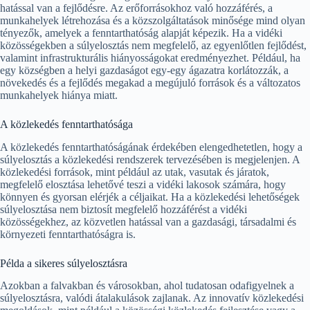
hatással van a fejlődésre. Az erőforrásokhoz való hozzáférés, a
munkahelyek létrehozása és a közszolgáltatások minősége mind olyan
tényezők, amelyek a fenntarthatóság alapját képezik. Ha a vidéki
közösségekben a súlyelosztás nem megfelelő, az egyenlőtlen fejlődést,
valamint infrastrukturális hiányosságokat eredményezhet. Például, ha
egy községben a helyi gazdaságot egy-egy ágazatra korlátozzák, a
növekedés és a fejlődés megakad a megújuló források és a változatos
munkahelyek hiánya miatt.
A közlekedés fenntarthatósága
A közlekedés fenntarthatóságának érdekében elengedhetetlen, hogy a
súlyelosztás a közlekedési rendszerek tervezésében is megjelenjen. A
közlekedési források, mint például az utak, vasutak és járatok,
megfelelő elosztása lehetővé teszi a vidéki lakosok számára, hogy
könnyen és gyorsan elérjék a céljaikat. Ha a közlekedési lehetőségek
súlyelosztása nem biztosít megfelelő hozzáférést a vidéki
közösségekhez, az közvetlen hatással van a gazdasági, társadalmi és
környezeti fenntarthatóságra is.
Példa a sikeres súlyelosztásra
Azokban a falvakban és városokban, ahol tudatosan odafigyelnek a
súlyelosztásra, valódi átalakulások zajlanak. Az innovatív közlekedési