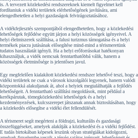
is. A tervezett közlekedési rendszereknek kiemelt figyelmet kell
fordítaniuk a vidéki területek elérhetőségének javítására, ami
elengedhetetlen a helyi gazdaságok felvirágoztatásához.
A vidékfejlesztés szempontjából elengedhetetlen, hogy a közlekedési
lehetőségek fejlődése együtt járjon a helyi közösségek igényeivel. A
helyi élelmiszerek szállítása, a falusi turizmus támogatása és a helyi
termékek piacra jutásának elősegítése mind-mind a térismeretünk
tudatos használatát igényli. Ha a helyi erőforrásokat hatékonyan
kihasználjuk, a vidék nemcsak fenntarthatóbbá válik, hanem a
közösségek életminősége is jelentősen javul.
Egy megfelelően kialakított közlekedési rendszer lehetővé teszi, hogy a
vidéki területek ne csak a városok kiszolgálói legyenek, hanem valódi
központokká alakuljanak át, ahol a helyiek megtalálhatják a fejlődés
lehetőségeit. A fenntartható szállítási megoldások, mint például a
kerékpárutak, tömegközlekedési lehetőségek és a helyi
kezdeményezések, kulcsszerepet játszanak annak biztosításában, hogy
a közlekedés elősegítse a vidéki élet fellendülését.
A térismeret segít megérteni a földrajzi, kulturális és gazdasági
összefüggéseket, amelyek alakítják a közlekedést és a vidéki fejlődést.
E tudás birtokában képesek leszünk olyan stratégiákat kidolgozni,
amelyek figyelembe veszik a térség sajátos igényeit, lehetőségeit és