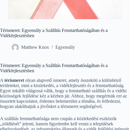
Térismeret: Egyensúly a Szállítás Fenntarthatóságában és a
Vidékfejlesztésben
Matthew Knox
Egyensúly
Térismeret: Egyensúly a Szállítás Fenntarthatóságában és a
Vidékfejlesztésben
A
térismeret
olyan alapvető ismeret, amely összeköti a különböző
területeket, mint a közlekedés, a vidékfejlesztés és a fenntarthatóság.
Egyre inkább világossá válik, hogy a fenntartható szállítás és a vidéki
közösségek fejlődése kéz a kézben jár. Ahhoz, hogy megértsük ezt az
összetett kapcsolatot, érdemes belemerülni a témába, és felfedezni,
hogyan alakíthatjuk a jövőnket a térismeret segítségével.
A szállítás fenntarthatósága nem csupán a közlekedési eszközök
„zöldítését” jelenti, hanem figyelembe kell venni a települések
elhelyezkedését, az infrastruktúra állapotát és a vidék fejlődési igényeit