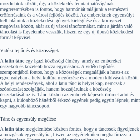
mozdulatok között, úgy a közlekedés fenntarthatóságának
megteremtésében is fontos, hogy harmóniát találjunk a természeti
erőforrásaink és a városi fejlődés között. Az embereknek egyensúlyt
kell találniuk a közlekedési igények kielégítése és a környezet
megóvása között, akár az új városi táncformákat, mint a járdán való
táncolást is figyelembe vesszük, hiszen ez egy új típusú közlekedési
formát képvisel.
Vidéki fejlődés és közösségek
A
latin tánc
egy igazi közösségi élmény, amely az embereket
összeköti és közelebb hozza egymáshoz. A vidéki fejlődés
szempontjából fontos, hogy a közösségek megtalálják a husts-t az
egyensúlyban a helyi kultúra megőrzése és a modern kihívások között.
A helyi rendezvények, ahol a latin tánc is helyet kap, nemcsak a
szórakozást szolgálják, hanem hozzájárulnak a közösség
összetartásához is. Tánc közben az emberek képesek örömet adni és
kapni, a különböző háttérből érkező egyének pedig együtt lépnek, mint
egy nagyobb tánccsoport.
Tánc és egyensúly megélése
A
latin tánc
megjelenítése közben fontos, hogy a táncosok figyeljenek
a mozgásuk egyensúlyára, hiszen az egyértelműen meghatározza a