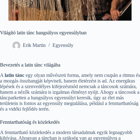
Világító latin tánc hangsúlyos egyensúlyban
Erik Martin
Egyensúly
Bevezetés a latin tánc világába
A
latin tánc
egy olyan művészeti forma, amely nem csupán a ritmus és
a mozgás összhangját képviseli, hanem életérzést is ad. Az energikus
lépések és a szenvedélyes kifejezésmód nemcsak a táncosok számára,
hanem a nézők számára is izgalmas élményt nyújt. Ahogy a táncosok a
táncparketten a hangsúlyos egyensúlyt keresik, úgy az élet más
területein is fontos az egyensúly megtalálása, például a fenntarthatóság
és a vidéki fejlődés terén.
Fenntarthatóság és közlekedés
A fenntartható közlekedés a modern társadalmak egyik legnagyobb
kihívása. Ahogyan a táncban is szükség van az egyensúlyra a