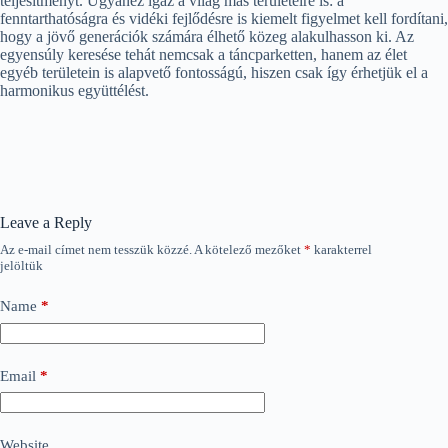
teljesítményt. Ugyanez igaz a világ más területeire is: a
fenntarthatóságra és vidéki fejlődésre is kiemelt figyelmet kell fordítani,
hogy a jövő generációk számára élhető közeg alakulhasson ki. Az
egyensúly keresése tehát nemcsak a táncparketten, hanem az élet
egyéb területein is alapvető fontosságú, hiszen csak így érhetjük el a
harmonikus együttélést.
Leave a Reply
Az e-mail címet nem tesszük közzé.
A kötelező mezőket
*
karakterrel
jelöltük
Name
*
Email
*
Website