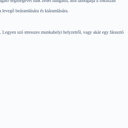
lgató segítségével halk zenét hallgatni, ami támogatja a fókuszált
 a levegő beáramlására és kiáramlására.
. Legyen szó stresszes munkahelyi helyzetről, vagy akár egy fárasztó