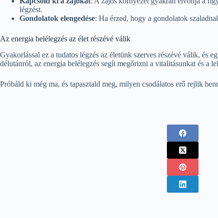
Kapcsold ki a zajokat
: A zajos környezet gyakran elvonja a figy
légzést.
Gondolatok elengedése
: Ha érzed, hogy a gondolatok szaladnak,
Az energia belélegzés az élet részévé válik
Gyakorlással ez a tudatos légzés az életünk szerves részévé válik, és 
délutánról, az energia belélegzés segít megőrizni a vitalitásunkat és a l
Próbáld ki még ma, és tapasztald meg, milyen csodálatos erő rejlik benn