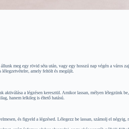
n állunk meg egy rövid séta után, vagy egy hosszú nap végén a város za
élegzetvételre, amely feltölt és megújít.
ak aktiválása a légzésen keresztül. Amikor lassan, mélyen lélegzünk be
lag, hanem lelkileg is éltető hatású.
yelmesen, és figyeld a légzésed. Lélegezz be lassan, számolj el négyig,