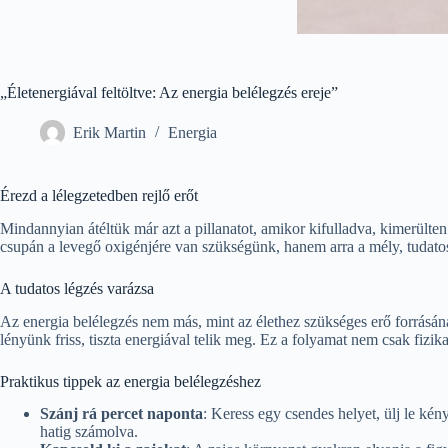
„Életenergiával feltöltve: Az energia belélegzés ereje”
Erik Martin
Energia
Érezd a lélegzetedben rejlő erőt
Mindannyian átéltük már azt a pillanatot, amikor kifulladva, kimerülte
csupán a levegő oxigénjére van szükségünk, hanem arra a mély, tudatos l
A tudatos légzés varázsa
Az energia belélegzés nem más, mint az élethez szükséges erő forrásán
lényünk friss, tiszta energiával telik meg. Ez a folyamat nem csak fizikai
Praktikus tippek az energia belélegzéshez
Szánj rá percet naponta
: Keress egy csendes helyet, ülj le kén
hatig számolva.