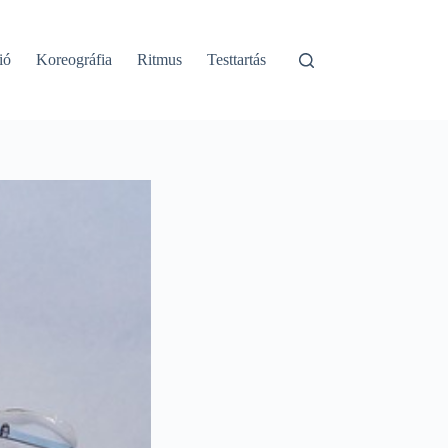
ió
Koreográfia
Ritmus
Testtartás