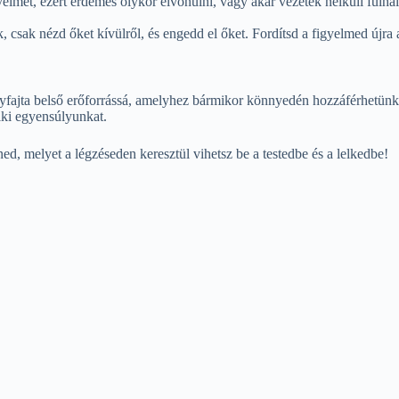
elmet, ezért érdemes olykor elvonulni, vagy akár vezeték nélküli fülhal
 csak nézd őket kívülről, és engedd el őket. Fordítsd a figyelmed újra
egyfajta belső erőforrássá, amelyhez bármikor könnyedén hozzáférhetünk
elki egyensúlyunkat.
ed, melyet a légzéseden keresztül vihetsz be a testedbe és a lelkedbe!