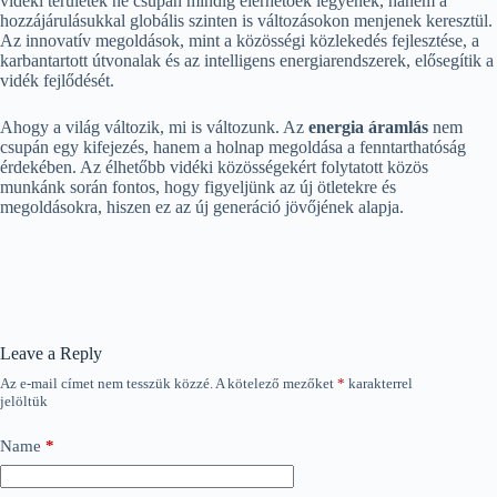
vidéki területek ne csupán mindig elérhetőek legyenek, hanem a
hozzájárulásukkal globális szinten is változásokon menjenek keresztül.
Az innovatív megoldások, mint a közösségi közlekedés fejlesztése, a
karbantartott útvonalak és az intelligens energiarendszerek, elősegítik a
vidék fejlődését.
Ahogy a világ változik, mi is változunk. Az
energia áramlás
nem
csupán egy kifejezés, hanem a holnap megoldása a fenntarthatóság
érdekében. Az élhetőbb vidéki közösségekért folytatott közös
munkánk során fontos, hogy figyeljünk az új ötletekre és
megoldásokra, hiszen ez az új generáció jövőjének alapja.
Leave a Reply
Az e-mail címet nem tesszük közzé.
A kötelező mezőket
*
karakterrel
jelöltük
Name
*