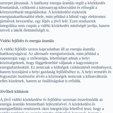
szerepet játszanak. A hatékony energia áramlás segíti a közlekedés
fenntartását, csökkenti a károsanyag-kibocsátást és elősegíti a
környezetbarát megoldásokat. A közlekedési eszközök
energiatakarékosabbá tétele, mint például a hibrid vagy elektromos
járművek bevezetése, egy lépés a jövő felé. Ezen rendszerek
integrálása nem csupán a vidéki közlekedés minőségét javítja, hanem
növeli a lakók életminőségét is.
Vidéki fejlődés és energia áramlás
A vidéki fejlődés szoros kapcsolatban áll az energia áramlás
hatékonyságával. Az alternatív energiaforrások, mint például a
napenergia vagy a szélenergia, lehetőséget adnak a helyi
közösségeknek, hogy függetlenebbé váljanak a hagyományos
energiaforrásoktól. Ez nemcsak a költségek csökkentését eredményezi,
hanem hozzájárul a helyi gazdaság fejlődéséhez is. A helyi termelés és
fogyasztás ösztönzése révén a közösségek nemcsak a klímaváltozás
ellen küzdenek, hanem az önállóságukat is erősítik.
Jövőbeli kilátások
A jövő vidéki közlekedése és fejlődése szorosan összefonódik az
energia áramlás fenntartható fejlesztésével. A közlekedési és
energiaellátási rendszerek okos integrációja lehetővé teszi, hogy a