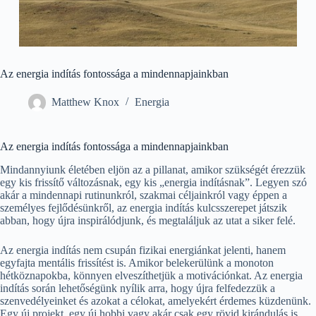
Az energia indítás fontossága a mindennapjainkban
Matthew Knox
Energia
Az energia indítás fontossága a mindennapjainkban
Mindannyiunk életében eljön az a pillanat, amikor szükségét érezzük
egy kis frissítő változásnak, egy kis „energia indításnak”. Legyen szó
akár a mindennapi rutinunkról, szakmai céljainkról vagy éppen a
személyes fejlődésünkről, az energia indítás kulcsszerepet játszik
abban, hogy újra inspirálódjunk, és megtaláljuk az utat a siker felé.
Az energia indítás nem csupán fizikai energiánkat jelenti, hanem
egyfajta mentális frissítést is. Amikor belekerülünk a monoton
hétköznapokba, könnyen elveszíthetjük a motivációnkat. Az energia
indítás során lehetőségünk nyílik arra, hogy újra felfedezzük a
szenvedélyeinket és azokat a célokat, amelyekért érdemes küzdenünk.
Egy új projekt, egy új hobbi vagy akár csak egy rövid kirándulás is