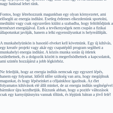
nagy hatással lehet ránk.
Fontos, hogy létrehozzunk magunkban egy olyan környezetet, ami
elősegíti az energia indítást. Esetleg érdemes elkezdenünk sportolni,
meditálni vagy csak egyszerűen kiülni a szabadba, hogy feltöltődjünk a
természet energiájával. Ezek a tevékenységek nem csupán a fizikai
állapotunkat javítják, hanem a lelki egyensúlyunkat is helyreállítják.
A munkahelyünkön is hasonló elveket kell követnünk. Egy új kihívás,
egy kreatív projekt vagy akár egy csapatépítő program segítheti a
munkahelyi energia indítást. A közös munka során új ötletek
születhetnek, és a dolgozók között is megerősödhetnek a kapcsolatok,
ami szintén hozzájárul a jobb légkörhöz.
Ne feledjük, hogy az energia indítás nemcsak egy egyszeri lépés,
hanem egy folyamat. Időről időre szükség van arra, hogy megújítsuk
magunkat, és hogy lépéseinket a céljainkhoz igazítsuk. Az élet
folyamatos kihívások elé állít minket, de az energia indítás segítségével
bármikor újra kezdhetjük. Bízzunk abban, hogy a pozitív változások
csak egy karnyújtásnyira vannak tőlünk, és lépjünk bátran a jövő felé!