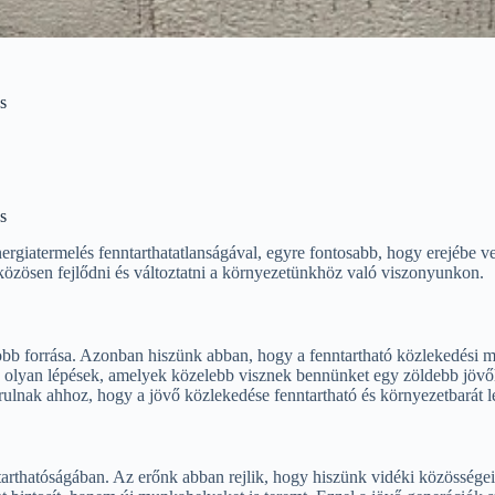
s
s
ergiatermelés fenntarthatatlanságával, egyre fontosabb, hogy erejébe v
közösen fejlődni és változtatni a környezetünkhöz való viszonyunkon.
yobb forrása. Azonban hiszünk abban, hogy a fenntartható közlekedési
 olyan lépések, amelyek közelebb visznek bennünket egy zöldebb jövőh
rulnak ahhoz, hogy a jövő közlekedése fenntartható és környezetbarát 
nntarthatóságában. Az erőnk abban rejlik, hogy hiszünk vidéki közössége