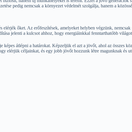
 biztosít, hanem új munkahelyeket is teremt. Ezzel a jövő generációk s
etése pedig nemcsak a környezet védelmét szolgálja, hanem a közösségi 
 és elérjék őket. Az erőfeszítések, amelyeket helyben végzünk, nemcsak 
dítása jelenti a kulcsot ahhoz, hogy energiáinkkal fenntarthatóbb világot
 képes átlépni a határokat. Képzeljük el azt a jövőt, ahol az összes kö
ogy elérjük céljainkat, és egy jobb jövőt hozzunk létre magunknak és u