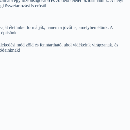
zámára egy biztonságosabb és zöldebb életet biztosíthatunk. A helyi
összetartozást is erősíti.
saját életünket formálják, hanem a jövőt is, amelyben élünk. A
 építsünk.
zlekedési mód zöld és fenntartható, ahol vidékeink virágzanak, és
tódainknak!