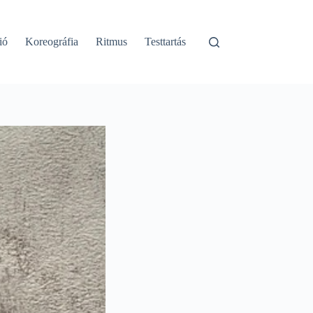
ió
Koreográfia
Ritmus
Testtartás