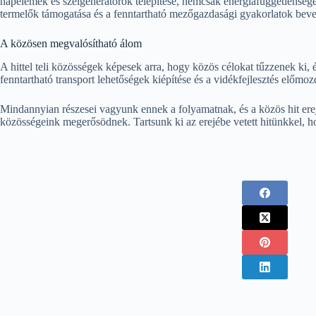
napelemek és szélgenerátorok telepítése, nemcsak energiafüggetlenséget
termelők támogatása és a fenntartható mezőgazdasági gyakorlatok bevez
A közösen megvalósítható álom
A hittel teli közösségek képesek arra, hogy közös célokat tűzzenek ki,
fenntartható transport lehetőségek kiépítése és a vidékfejlesztés előmoz
Mindannyian részesei vagyunk ennek a folyamatnak, és a közös hit ereje
közösségeink megerősödnek. Tartsunk ki az erejébe vetett hitünkkel, h