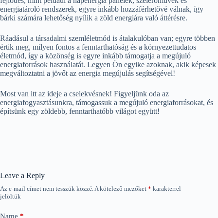
fejlődés, mint például a napenergia panelek, szélerőművek és
energiatároló rendszerek, egyre inkább hozzáférhetővé válnak, így
bárki számára lehetőség nyílik a zöld energiára való áttérésre.
Ráadásul a társadalmi szemléletmód is átalakulóban van; egyre többen
értik meg, milyen fontos a fenntarthatóság és a környezettudatos
életmód, így a közönség is egyre inkább támogatja a megújuló
energiaforrások használatát. Legyen Ön egyike azoknak, akik képesek
megváltoztatni a jövőt az energia megújulás segítségével!
Most van itt az ideje a cselekvésnek! Figyeljünk oda az
energiafogyasztásunkra, támogassuk a megújuló energiaforrásokat, és
építsünk egy zöldebb, fenntarthatóbb világot együtt!
Leave a Reply
Az e-mail címet nem tesszük közzé.
A kötelező mezőket
*
karakterrel
jelöltük
Name
*