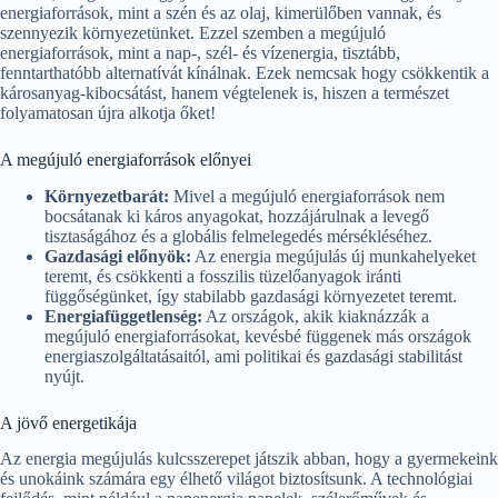
energiaforrások, mint a szén és az olaj, kimerülőben vannak, és
szennyezik környezetünket. Ezzel szemben a megújuló
energiaforrások, mint a nap-, szél- és vízenergia, tisztább,
fenntarthatóbb alternatívát kínálnak. Ezek nemcsak hogy csökkentik a
károsanyag-kibocsátást, hanem végtelenek is, hiszen a természet
folyamatosan újra alkotja őket!
A megújuló energiaforrások előnyei
Környezetbarát:
Mivel a megújuló energiaforrások nem
bocsátanak ki káros anyagokat, hozzájárulnak a levegő
tisztaságához és a globális felmelegedés mérsékléséhez.
Gazdasági előnyök:
Az energia megújulás új munkahelyeket
teremt, és csökkenti a fosszilis tüzelőanyagok iránti
függőségünket, így stabilabb gazdasági környezetet teremt.
Energiafüggetlenség:
Az országok, akik kiaknázzák a
megújuló energiaforrásokat, kevésbé függenek más országok
energiaszolgáltatásaitól, ami politikai és gazdasági stabilitást
nyújt.
A jövő energetikája
Az energia megújulás kulcsszerepet játszik abban, hogy a gyermekeink
és unokáink számára egy élhető világot biztosítsunk. A technológiai