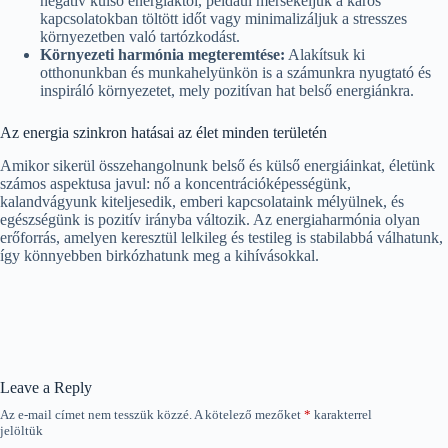
negatív külső energiáktól, például mérsékeljük a káros
kapcsolatokban töltött időt vagy minimalizáljuk a stresszes
környezetben való tartózkodást.
Környezeti harmónia megteremtése:
Alakítsuk ki
otthonunkban és munkahelyünkön is a számunkra nyugtató és
inspiráló környezetet, mely pozitívan hat belső energiánkra.
Az energia szinkron hatásai az élet minden területén
Amikor sikerül összehangolnunk belső és külső energiáinkat, életünk
számos aspektusa javul: nő a koncentrációképességünk,
kalandvágyunk kiteljesedik, emberi kapcsolataink mélyülnek, és
egészségünk is pozitív irányba változik. Az energiaharmónia olyan
erőforrás, amelyen keresztül lelkileg és testileg is stabilabbá válhatunk,
így könnyebben birkózhatunk meg a kihívásokkal.
Leave a Reply
Az e-mail címet nem tesszük közzé.
A kötelező mezőket
*
karakterrel
jelöltük