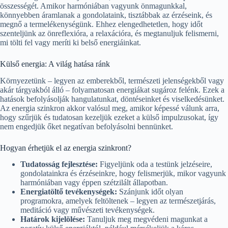
összességét. Amikor harmóniában vagyunk önmagunkkal,
könnyebben áramlanak a gondolataink, tisztábbak az érzéseink, és
megnő a termelékenységünk. Ehhez elengedhetetlen, hogy időt
szenteljünk az önreflexióra, a relaxációra, és megtanuljuk felismerni,
mi tölti fel vagy meríti ki belső energiáinkat.
Külső energia: A világ hatása ránk
Környezetünk – legyen az emberekből, természeti jelenségekből vagy
akár tárgyakból álló – folyamatosan energiákat sugároz felénk. Ezek a
hatások befolyásolják hangulatunkat, döntéseinket és viselkedésünket.
Az energia szinkron akkor valósul meg, amikor képessé válunk arra,
hogy szűrjük és tudatosan kezeljük ezeket a külső impulzusokat, így
nem engedjük őket negatívan befolyásolni bennünket.
Hogyan érhetjük el az energia szinkront?
Tudatosság fejlesztése:
Figyeljünk oda a testünk jelzéseire,
gondolatainkra és érzéseinkre, hogy felismerjük, mikor vagyunk
harmóniában vagy éppen szétzilált állapotban.
Energiatöltő tevékenységek:
Szánjunk időt olyan
programokra, amelyek feltöltenek – legyen az természetjárás,
meditáció vagy művészeti tevékenységek.
Határok kijelölése:
Tanuljuk meg megvédeni magunkat a