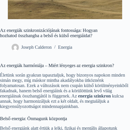
Az energiák szinkronizációjának fontossága: Hogyan
hozhatod összhangba a belső és külső energiáidat?
Joseph Calderon
Energia
Az energiák harmóniája – Miért lényeges az energia szinkron?
Életünk során gyakran tapasztaljuk, hogy bizonyos napokon minden
simán megy, míg máskor mintha akadályokba ütköznénk
folyamatosan. Ezek a változások nem csupán külső körülményeinkből
fakadnak, hanem belső energiáink és a körülöttünk levő világ
energiáinak összhangjától is függenek. Az
energia szinkron
kulcsa
annak, hogy harmonizáljuk ezt a két oldalt, és megtaláljuk a
kiegyensúlyozottságot mindennapjainkban.
Belső energia: Önmagunk központja
Belső energiánk alatt értjük a lelki, fizikai és mentális állapotunk