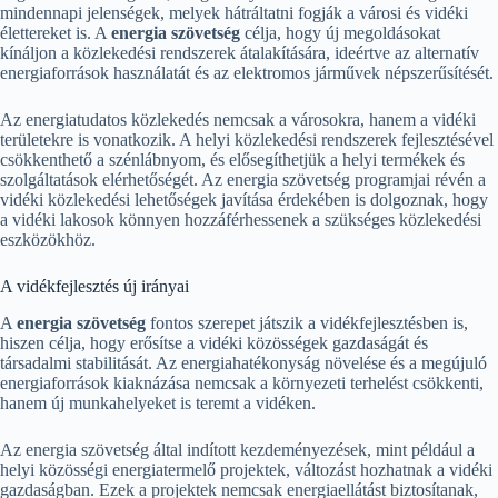
mindennapi jelenségek, melyek hátráltatni fogják a városi és vidéki
élettereket is. A
energia szövetség
célja, hogy új megoldásokat
kínáljon a közlekedési rendszerek átalakítására, ideértve az alternatív
energiaforrások használatát és az elektromos járművek népszerűsítését.
Az energiatudatos közlekedés nemcsak a városokra, hanem a vidéki
területekre is vonatkozik. A helyi közlekedési rendszerek fejlesztésével
csökkenthető a szénlábnyom, és elősegíthetjük a helyi termékek és
szolgáltatások elérhetőségét. Az energia szövetség programjai révén a
vidéki közlekedési lehetőségek javítása érdekében is dolgoznak, hogy
a vidéki lakosok könnyen hozzáférhessenek a szükséges közlekedési
eszközökhöz.
A vidékfejlesztés új irányai
A
energia szövetség
fontos szerepet játszik a vidékfejlesztésben is,
hiszen célja, hogy erősítse a vidéki közösségek gazdaságát és
társadalmi stabilitását. Az energiahatékonyság növelése és a megújuló
energiaforrások kiaknázása nemcsak a környezeti terhelést csökkenti,
hanem új munkahelyeket is teremt a vidéken.
Az energia szövetség által indított kezdeményezések, mint például a
helyi közösségi energiatermelő projektek, változást hozhatnak a vidéki
gazdaságban. Ezek a projektek nemcsak energiaellátást biztosítanak,