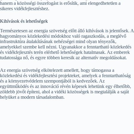
hanem a közösségi összefogást is erősítik, ami elengedhetetlen a
sikeres vidékfejlesztéshez.
Kihívások és lehetőségek
Természetesen az energia szövetség előtt álló kihívások is jelentősek. A
hagyományos közlekedési módokhoz való ragaszkodás, a meglévő
infrastruktúra átalakításának nehézségei mind olyan tényezők,
amelyekkel szembe kell nézni. Ugyanakkor a fenntartható közlekedés
és vidékfejlesztés terén elérhető lehetőségek hatalmasak. Az emberek
tudatossága nő, és egyre többen keresik az alternatív megoldásokat.
Az energia szövetség elkötelezett amellett, hogy támogassa a
közlekedési és vidékfejlesztési projekteket, amelyek a fenntarthatóság
és a környezetvédelem szempontjából is kedvezőek. Az
együttműködés és az innováció révén képesek lehetünk egy élhetőbb,
zöldebb jövőt építeni, ahol a vidéki közösségek is megtalálják a saját
helyüket a modern társadalomban.