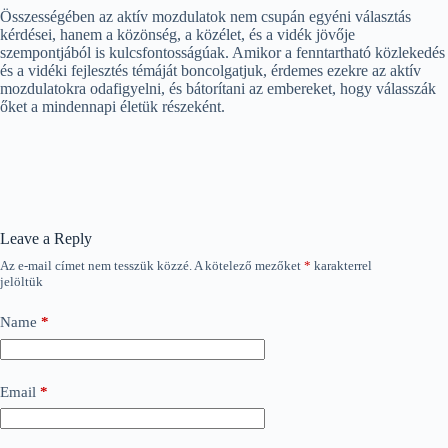
Összességében az aktív mozdulatok nem csupán egyéni választás
kérdései, hanem a közönség, a közélet, és a vidék jövője
szempontjából is kulcsfontosságúak. Amikor a fenntartható közlekedés
és a vidéki fejlesztés témáját boncolgatjuk, érdemes ezekre az aktív
mozdulatokra odafigyelni, és bátorítani az embereket, hogy válasszák
őket a mindennapi életük részeként.
Leave a Reply
Az e-mail címet nem tesszük közzé.
A kötelező mezőket
*
karakterrel
jelöltük
Name
*
Email
*