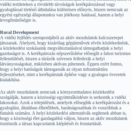
vidéki területeken a rövidebb távolságok kerékpározással vagy
gyaloglással történő áthidalása különösen előnyös, hiszen nemcsak az
egyéni egészségi állapotunkra van jótékony hatással, hanem a helyi
levegőminőségre is.
Rural Development
A vidéki fejlődés szempontjából az aktív mozdulatok kulcsszerepet
játszanak. Ahelyett, hogy kizárólag gépjárművek révén közlekednénk,
a közlekedési szokásaink megváltoztatásával támogathatjuk a helyi
gazdaságot is. A kerékpározás népszerűsítése elősegíti a falusi turizmus
fellendülését, hiszen a túrázók szívesen felfedezik a helyi
látványosságokat, miközben aktívan pihennek. Éppen ezért fontos,
hogy a helyi hatóságok támogassák az olyan infrastruktúra
fejlesztéseket, mint a kerékpárutak építése vagy a gyalogos övezetek
kialakítása.
Az aktív mozdulatok nemcsak a környezettudatos közlekedést
szolgálják, hanem a közösségi együttműködésre is serkentik a vidéki
lakosokat. Azok a települések, amelyek elősegítik a kerékpározást és a
gyaloglást, általában élhetőbbek, barátságosabbak és vonzóbbak a
fiatalok számára. A helyi közlekedési alternatívák segítenek abban is,
hogy a közösségi élet gazdagabbá váljon, hiszen az aktív mozdulatok
ösztönzik a társas kapcsolatok kiépítését és fenntartását.