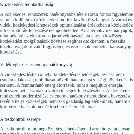
Közlekedési fenntarthatóság
A közlekedési rendszerek hatékonyabbá tétele során fontos figyelembe
venni a különböző közlekedési módok közötti összhangot. A városi és
vidéki közlekedési lehetőségek optimalizálása érdekében a közlekedési
infrastruktúrák fejlesztése elengedhetetlen. Az alternatív üzemanyagok,
mint például az elektromos járművek használata vagy a közösségi
közlekedési szolgáltatások bővítése segíthet csökkenteni a fosszilis
tüzelőanyagoktól való függőséget, és ezzel csökkentheti a károsanyag-
kibocsátást.
Vidékfejlesztés és energiahatékonyság
A vidékfejlesztésben a helyi közlekedési lehetőségek javítása nem
csupán a lakosság mobilitását növeli, hanem a gazdasági növekedést is
serkenti. A fenntartható energiaforrások, mint a megújuló energia,
kulcsszerepet játszanak a vidéki térségek fejlesztésében. A közlekedési
rendszerek modernizálása és energiahatékony megoldások bevezetése
révén a helyi közösségek nemcsak gazdaságilag élénkülnek, hanem a
környezeti hatások mérséklésében is élen járhatnak.
A testkontroll szerepe
A testkontroll, mint megközelítés, lehetőséget ad arra, hogy tudatosan