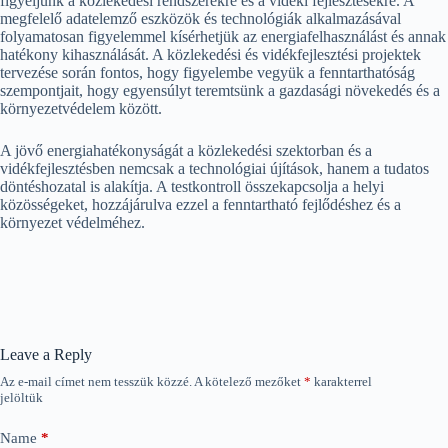
figyeljünk a közlekedési rendszerekre és a vidéki fejlesztésekre. A
megfelelő adatelemző eszközök és technológiák alkalmazásával
folyamatosan figyelemmel kísérhetjük az energiafelhasználást és annak
hatékony kihasználását. A közlekedési és vidékfejlesztési projektek
tervezése során fontos, hogy figyelembe vegyük a fenntarthatóság
szempontjait, hogy egyensúlyt teremtsünk a gazdasági növekedés és a
környezetvédelem között.
A jövő energiahatékonyságát a közlekedési szektorban és a
vidékfejlesztésben nemcsak a technológiai újítások, hanem a tudatos
döntéshozatal is alakítja. A testkontroll összekapcsolja a helyi
közösségeket, hozzájárulva ezzel a fenntartható fejlődéshez és a
környezet védelméhez.
Leave a Reply
Az e-mail címet nem tesszük közzé.
A kötelező mezőket
*
karakterrel
jelöltük
Name
*