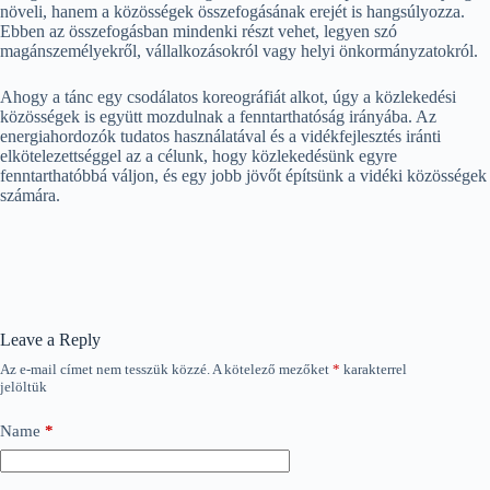
növeli, hanem a közösségek összefogásának erejét is hangsúlyozza.
Ebben az összefogásban mindenki részt vehet, legyen szó
magánszemélyekről, vállalkozásokról vagy helyi önkormányzatokról.
Ahogy a tánc egy csodálatos koreográfiát alkot, úgy a közlekedési
közösségek is együtt mozdulnak a fenntarthatóság irányába. Az
energiahordozók tudatos használatával és a vidékfejlesztés iránti
elkötelezettséggel az a célunk, hogy közlekedésünk egyre
fenntarthatóbbá váljon, és egy jobb jövőt építsünk a vidéki közösségek
számára.
Leave a Reply
Az e-mail címet nem tesszük közzé.
A kötelező mezőket
*
karakterrel
jelöltük
Name
*