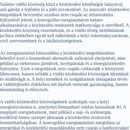
Számos vidéki közösség küzd a közlekedési lehetőségek hiányával,
ami gátolja a fejlődést és a jólét növekedését. Az innovatív közlekedési
megoldások bevezetése azonban nem csupán az infrastruktúra
fejlesztését jelenti; a koreográfiai energiatartalom tudatos
alkalmazásával a közlekedési rendszerek hatékonysága is növelhető. A
közlekedési közösség összetartozik, és a vidéki térség mobilitásának
javítása érdekében együtt kell működniük a helyi önkormányzatoknak,
civil szervezeteknek és a lakóközösségeknek.
Az energiatartalom kihasználása a közlekedési megoldásokban
lehetővé teszi a fenntartható alternatívák széleskörű elterjedését, mint
például az elektromos járművek, kerékpárutak és a tömegközlekedés
fejlesztése. Ezek a megoldások nem csupán csökkentik a környezeti
lábnyomot, hanem erősítik a vidéki közlekedési közösségek identitását
és önállóságát is. A helyi termékek és szolgáltatások támogatása révén
a vidékfejlesztés érdekében tett lépések nemcsak gazdaságilag, hanem
társadalmilag is előnyösek.
A vidéki közlekedési közösségeknek szükségük van a helyi
energiaforrásokra is, amelyeket fenntartható módon használnak fel. A
megújuló energiaforrások, mint például a nap- és szélenergia,
rendkívül fontos szerepet játszanak a közlekedési rendszerek
fenntarthatóságában. A koreográfiai energiatartalom integrálása az
energetikai és közlekedési megoldásokba nem csupán a hatékonyságot