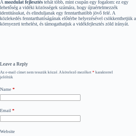
A
mozdulat fejlesztés
tehát több, mint csupán egy fogalom: ez egy
lehetőség a vidéki közösségek számára, hogy újraértelmezzék
identitásukat, és elinduljanak egy fenntarthatóbb jövő felé. A
közlekedés fenntarthatóságának előtérbe helyezésével csökkenthetjük a
környezeti terhelést, és támogathatjuk a vidékfejlesztés zöld irányát.
Leave a Reply
Az e-mail címet nem tesszük közzé.
A kötelező mezőket
*
karakterrel
jelöltük
Name
*
Email
*
Website