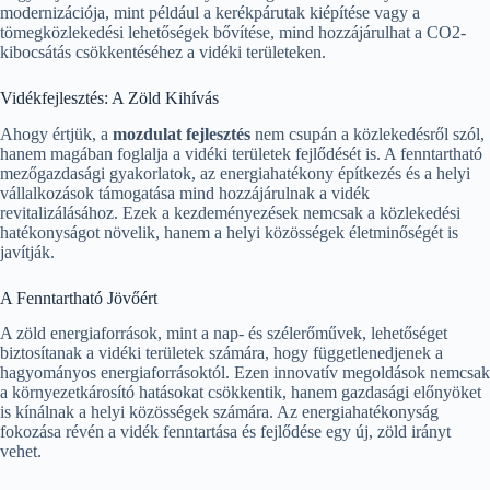
modernizációja, mint például a kerékpárutak kiépítése vagy a
tömegközlekedési lehetőségek bővítése, mind hozzájárulhat a CO2-
kibocsátás csökkentéséhez a vidéki területeken.
Vidékfejlesztés: A Zöld Kihívás
Ahogy értjük, a
mozdulat fejlesztés
nem csupán a közlekedésről szól,
hanem magában foglalja a vidéki területek fejlődését is. A fenntartható
mezőgazdasági gyakorlatok, az energiahatékony építkezés és a helyi
vállalkozások támogatása mind hozzájárulnak a vidék
revitalizálásához. Ezek a kezdeményezések nemcsak a közlekedési
hatékonyságot növelik, hanem a helyi közösségek életminőségét is
javítják.
A Fenntartható Jövőért
A zöld energiaforrások, mint a nap- és szélerőművek, lehetőséget
biztosítanak a vidéki területek számára, hogy függetlenedjenek a
hagyományos energiaforrásoktól. Ezen innovatív megoldások nemcsak
a környezetkárosító hatásokat csökkentik, hanem gazdasági előnyöket
is kínálnak a helyi közösségek számára. Az energiahatékonyság
fokozása révén a vidék fenntartása és fejlődése egy új, zöld irányt
vehet.