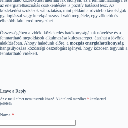
fenntartható közlekedési alternatívák előnyeit, az a fenntarthatóságra és
az energiafelhasználás csökkentésére is pozitív hatással lesz. Az
közlekedési szokások változtatása, mint például a rövidebb távolságok
gyaloglással vagy kerékpározással való megtétele, egy zöldebb és
élhetőbb falut eredményezhet.
Összességében a vidéki közlekedés hatékonyságának növelése és a
fenntartható megoldások alkalmazása kulcsszerepet játszhat a jövőnk
alakításában. Ahogy haladunk előre, a
mozgás energiahatékonyság
hangsúlyozása közösségi összefogást igényel, hogy közösen tegyünk a
fenntartható vidékért.
Leave a Reply
Az e-mail címet nem tesszük közzé.
A kötelező mezőket
*
karakterrel
jelöltük
Name
*