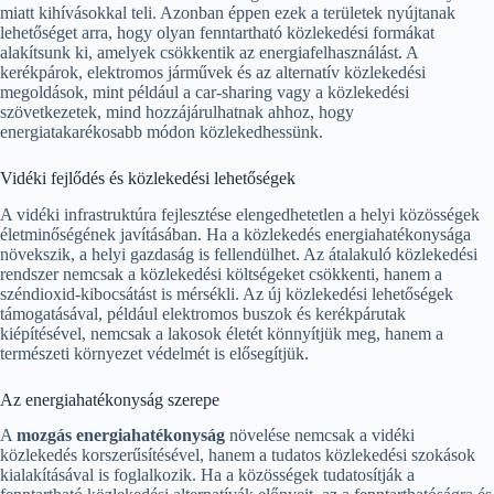
miatt kihívásokkal teli. Azonban éppen ezek a területek nyújtanak
lehetőséget arra, hogy olyan fenntartható közlekedési formákat
alakítsunk ki, amelyek csökkentik az energiafelhasználást. A
kerékpárok, elektromos járművek és az alternatív közlekedési
megoldások, mint például a car-sharing vagy a közlekedési
szövetkezetek, mind hozzájárulhatnak ahhoz, hogy
energiatakarékosabb módon közlekedhessünk.
Vidéki fejlődés és közlekedési lehetőségek
A vidéki infrastruktúra fejlesztése elengedhetetlen a helyi közösségek
életminőségének javításában. Ha a közlekedés energiahatékonysága
növekszik, a helyi gazdaság is fellendülhet. Az átalakuló közlekedési
rendszer nemcsak a közlekedési költségeket csökkenti, hanem a
széndioxid-kibocsátást is mérsékli. Az új közlekedési lehetőségek
támogatásával, például elektromos buszok és kerékpárutak
kiépítésével, nemcsak a lakosok életét könnyítjük meg, hanem a
természeti környezet védelmét is elősegítjük.
Az energiahatékonyság szerepe
A
mozgás energiahatékonyság
növelése nemcsak a vidéki
közlekedés korszerűsítésével, hanem a tudatos közlekedési szokások
kialakításával is foglalkozik. Ha a közösségek tudatosítják a