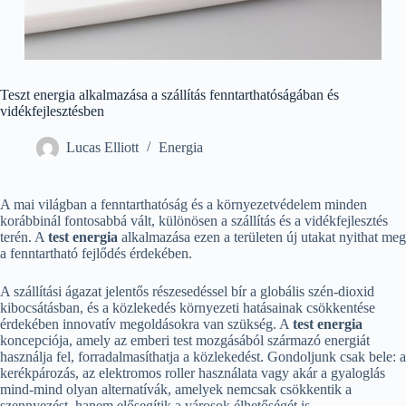
Teszt energia alkalmazása a szállítás fenntarthatóságában és
vidékfejlesztésben
Lucas Elliott
Energia
A mai világban a fenntarthatóság és a környezetvédelem minden
korábbinál fontosabbá vált, különösen a szállítás és a vidékfejlesztés
terén. A
test energia
alkalmazása ezen a területen új utakat nyithat meg
a fenntartható fejlődés érdekében.
A szállítási ágazat jelentős részesedéssel bír a globális szén-dioxid
kibocsátásban, és a közlekedés környezeti hatásainak csökkentése
érdekében innovatív megoldásokra van szükség. A
test energia
koncepciója, amely az emberi test mozgásából származó energiát
használja fel, forradalmasíthatja a közlekedést. Gondoljunk csak bele: a
kerékpározás, az elektromos roller használata vagy akár a gyaloglás
mind-mind olyan alternatívák, amelyek nemcsak csökkentik a
szennyezést, hanem elősegítik a városok élhetőségét is.