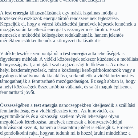
A
test energia
kihasználásának egy másik izgalmas módja a
közlekedési eszközök energiatároló rendszereinek fejlesztése.
Képzeljük el, hogy a városi közlekedési járművek képesek lennének a
mozgás során keletkező energiát visszanyerni és tárolni. Ezzel
nemcsak a működési költségeket redukálhatnák, hanem jelentős
mértékben csökkenthetnék a környezeti hatásaikat is.
Vidékfejlesztés szempontjából a
test energia
adta lehetőségek is
figyelemre méltóak. A vidéki közösségek sokszor küzdenek a mobilitás
hiányosságaival, ami gátat szab a gazdasági fejlődésnek. Az olyan
helyi kezdeményezések, mint a közösségi kerékpárkölcsönzők vagy a
gyalogos túraútvonalak kialakítása, serkenthetik a vidéki turizmust és
támogathatják a fenntartható mezőgazdaságot. Ez segít abban is, hogy
a helyi közösségek összetartóbbá váljanak, és saját maguk építsenek
fenntartható jövőt.
Összességében a
test energia
nanocseppekben kiteljesedik a szállítási
fenntarthatóság és a vidékfejlesztés terén. Az innováció, az
együttműködés és a közösségi szellem révén lehetséges olyan
megoldások létrehozása, amelyek nemcsak a környezetvédelmi
kihívásokat kezelik, hanem a társadalmi jólétet is elősegítik. Érdemes
elgondolkodni rajta, hogyan tudunk mi is hozzájárulni mindehhez a