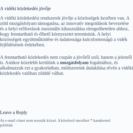
A vidéki közlekedés jövője
A vidéki közlekedési rendszerek jövője a közösségek kezében van. A
zöld mozgásfolyam támogatása, az innovatív megoldások bevezetése
és a helyi erőforrások maximális kihasználása elengedhetetlen ahhoz,
hogy fenntartható és élhető környezetet teremtsünk. A helyi
közösségek együttműködése és tudatossága kulcsfontosságú a vidék
fejlődésének érdekében.
A fenntartható közlekedés nem csupán a jövőről szól, hanem a jelenről
is. Amikor közelebb kerülünk a
mozgásfolyam
fogalmához, és
alkalmazzuk ezt a gyakorlatban, módszereink átalakítása révén a vidéki
közlekedés valóban zölddé válhat.
Leave a Reply
Az e-mail címet nem tesszük közzé.
A kötelező mezőket
*
karakterrel
jelöltük