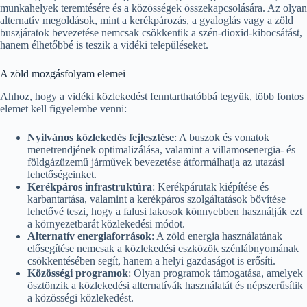
munkahelyek teremtésére és a közösségek összekapcsolására. Az olyan
alternatív megoldások, mint a kerékpározás, a gyaloglás vagy a zöld
buszjáratok bevezetése nemcsak csökkentik a szén-dioxid-kibocsátást,
hanem élhetőbbé is teszik a vidéki településeket.
A zöld mozgásfolyam elemei
Ahhoz, hogy a vidéki közlekedést fenntarthatóbbá tegyük, több fontos
elemet kell figyelembe venni:
Nyilvános közlekedés fejlesztése
: A buszok és vonatok
menetrendjének optimalizálása, valamint a villamosenergia- és
földgázüzemű járművek bevezetése átformálhatja az utazási
lehetőségeinket.
Kerékpáros infrastruktúra
: Kerékpárutak kiépítése és
karbantartása, valamint a kerékpáros szolgáltatások bővítése
lehetővé teszi, hogy a falusi lakosok könnyebben használják ezt
a környezetbarát közlekedési módot.
Alternatív energiaforrások
: A zöld energia használatának
elősegítése nemcsak a közlekedési eszközök szénlábnyomának
csökkentésében segít, hanem a helyi gazdaságot is erősíti.
Közösségi programok
: Olyan programok támogatása, amelyek
ösztönzik a közlekedési alternatívák használatát és népszerűsítik
a közösségi közlekedést.