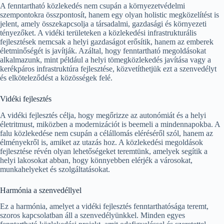
A fenntartható közlekedés nem csupán a környezetvédelmi
szempontokra összpontosít, hanem egy olyan holistic megközelítést is
jelent, amely összekapcsolja a társadalmi, gazdasági és környezeti
tényezőket. A vidéki területeken a közlekedési infrastrukturális
fejlesztések nemcsak a helyi gazdaságot erősítik, hanem az emberek
életminőségét is javítják. Azáltal, hogy fenntartható megoldásokat
alkalmazunk, mint például a helyi tömegközlekedés javítása vagy a
kerékpáros infrastruktúra fejlesztése, közvetíthetjük ezt a szenvedélyt
és elköteleződést a közösségek felé.
Vidéki fejlesztés
A vidéki fejlesztés célja, hogy megőrizze az autonómiát és a helyi
életritmust, miközben a modernizációt is beemeli a mindennapokba. A
falu közlekedése nem csupán a célállomás eléréséről szól, hanem az
élményekről is, amiket az utazás hoz. A közlekedési megoldások
fejlesztése révén olyan lehetőségeket teremtünk, amelyek segítik a
helyi lakosokat abban, hogy könnyebben elérjék a városokat,
munkahelyeket és szolgáltatásokat.
Harmónia a szenvedéllyel
Ez a harmónia, amelyet a vidéki fejlesztés fenntarthatósága teremt,
szoros kapcsolatban áll a szenvedélyünkkel. Minden egyes