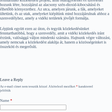
fenntartható közlekedési projekt, amit odafigyeléssel és szeretettel
hozunk létre, hozzájárul az alacsony szén-dioxid-kibocsátású és
élhetőbb környezethez. Az utca, amelyen járunk, a fák, amelyeket
ültetünk, és az utak, amelyeket kiépítünk mind hozzájárulnak ahhoz a
szenvedélyhez, amely a vidéki területek jövőjét formálja.
Lépjünk együtt ezen az úton, és tegyük közlekedésünket
fenntarthatóbbá, hogy a szenvedély, amit a vidéki közlekedés iránt
érzünk, valósággá váljon mindenki számára. Hajtsunk végre változást,
amely nemcsak a közlekedést alakítja át, hanem a közösségeinket is
összeköti és megerősíti.
Leave a Reply
Az e-mail címet nem tesszük közzé.
A kötelező mezőket
*
karakterrel
jelöltük
Name
*