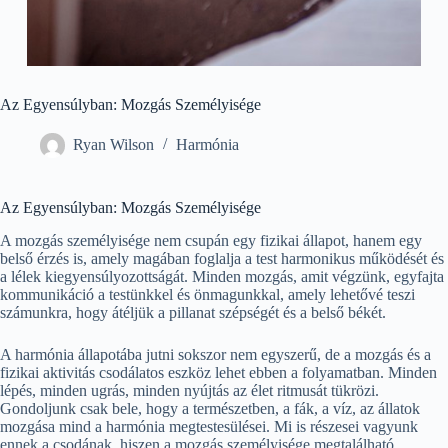
Az Egyensúlyban: Mozgás Személyisége
Ryan Wilson
Harmónia
Az Egyensúlyban: Mozgás Személyisége
A mozgás személyisége nem csupán egy fizikai állapot, hanem egy
belső érzés is, amely magában foglalja a test harmonikus működését és
a lélek kiegyensúlyozottságát. Minden mozgás, amit végzünk, egyfajta
kommunikáció a testünkkel és önmagunkkal, amely lehetővé teszi
számunkra, hogy átéljük a pillanat szépségét és a belső békét.
A harmónia állapotába jutni sokszor nem egyszerű, de a mozgás és a
fizikai aktivitás csodálatos eszköz lehet ebben a folyamatban. Minden
lépés, minden ugrás, minden nyújtás az élet ritmusát tükrözi.
Gondoljunk csak bele, hogy a természetben, a fák, a víz, az állatok
mozgása mind a harmónia megtestesülései. Mi is részesei vagyunk
ennek a csodának, hiszen a mozgás személyisége megtalálható