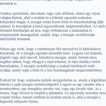
bennünk is.
Amikor sportolunk, táncolunk vagy csak sétálunk, akkor egy olyan
világba lépünk, ahol a testünk és a lelkünk egyaránt szabadon
kifejezheti magát. A mozgás során érzett öröm és felszabadultság átjár
minket, és hozzájárul a belső egyensúlyunk megteremtéséhez. Az aktív
életmód lehetőséget ad arra, hogy felfedezzük a határainkat és
megismerjük önmagunkat, azáltal, hogy a mozgás személyisége
tükröződik bennünk.
Sokan úgy érzik, hogy a mindennapi élet stresszével és kihívásaival
küzdenek, de a mozgás egyfajta menedék lehet. Legyen szó futásról,
jógáról vagy akár táncról, bármilyen mozgás, amely örömet okoz,
segíthet abban, hogy elhagyd a napi terheket, és újra rátalálj a belső
harmóniádra. A mozgás személyisége a szabad önkifejezés terét
nyújtja, amely segít a lélek és a test összhangjának megteremtésében.
Fedezd fel, hogy számodra melyik mozgásforma az, amely a legjobban
tükrözi a saját mozgás személyiségedet! Legyen az egy csendes séta a
természetben, egy energikus aerobic óra, vagy egy kreatív tánc, az a
fontos, hogy élvezd és megéld a pillanatot. Az egyensúly keresése nem
csupán fizikai, hanem szellemi és érzelmi utazás is, ahol a mozgás a
legszebb kifejezési forma.