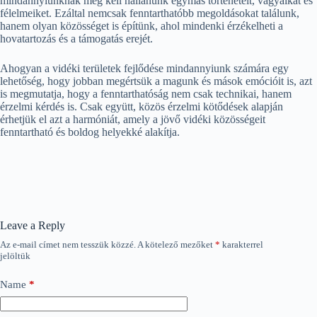
mindannyiunknak meg kell hallanunk egymás történeteit, vágyaikat és
félelmeiket. Ezáltal nemcsak fenntarthatóbb megoldásokat találunk,
hanem olyan közösséget is építünk, ahol mindenki érzékelheti a
hovatartozás és a támogatás erejét.
Ahogyan a vidéki területek fejlődése mindannyiunk számára egy
lehetőség, hogy jobban megértsük a magunk és mások emócióit is, azt
is megmutatja, hogy a fenntarthatóság nem csak technikai, hanem
érzelmi kérdés is. Csak együtt, közös érzelmi kötődések alapján
érhetjük el azt a harmóniát, amely a jövő vidéki közösségeit
fenntartható és boldog helyekké alakítja.
Leave a Reply
Az e-mail címet nem tesszük közzé.
A kötelező mezőket
*
karakterrel
jelöltük
Name
*