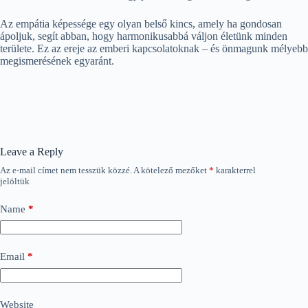
Az empátia képessége egy olyan belső kincs, amely ha gondosan
ápoljuk, segít abban, hogy harmonikusabbá váljon életünk minden
területe. Ez az ereje az emberi kapcsolatoknak – és önmagunk mélyebb
megismerésének egyaránt.
Leave a Reply
Az e-mail címet nem tesszük közzé.
A kötelező mezőket
*
karakterrel
jelöltük
Name
*
Email
*
Website