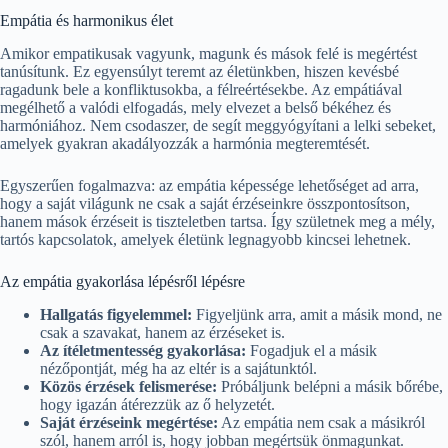
Empátia és harmonikus élet
Amikor empatikusak vagyunk, magunk és mások felé is megértést
tanúsítunk. Ez egyensúlyt teremt az életünkben, hiszen kevésbé
ragadunk bele a konfliktusokba, a félreértésekbe. Az empátiával
megélhető a valódi elfogadás, mely elvezet a belső békéhez és
harmóniához. Nem csodaszer, de segít meggyógyítani a lelki sebeket,
amelyek gyakran akadályozzák a harmónia megteremtését.
Egyszerűen fogalmazva: az empátia képessége lehetőséget ad arra,
hogy a saját világunk ne csak a saját érzéseinkre összpontosítson,
hanem mások érzéseit is tiszteletben tartsa. Így születnek meg a mély,
tartós kapcsolatok, amelyek életünk legnagyobb kincsei lehetnek.
Az empátia gyakorlása lépésről lépésre
Hallgatás figyelemmel:
Figyeljünk arra, amit a másik mond, ne
csak a szavakat, hanem az érzéseket is.
Az ítéletmentesség gyakorlása:
Fogadjuk el a másik
nézőpontját, még ha az eltér is a sajátunktól.
Közös érzések felismerése:
Próbáljunk belépni a másik bőrébe,
hogy igazán átérezzük az ő helyzetét.
Saját érzéseink megértése:
Az empátia nem csak a másikról
szól, hanem arról is, hogy jobban megértsük önmagunkat.