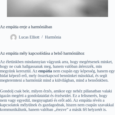
Az empátia ereje a harmóniában
Lucas Elliott
Harmónia
Az empátia mély kapcsolódása a belső harmóniához
Az életünkben mindannyian vágyunk arra, hogy megértsenek minket,
hogy ne csak hallgassanak meg, hanem valóban átérezzék, min
megyünk keresztül. Az
empátia
nem csupán egy képesség, hanem egy
hidat képező erő, mely összekapcsol bennünket másokkal, és segít
megteremteni a harmóniát mind a külvilágban, mind a bensőnkben.
Gondolj csak bele, milyen érzés, amikor egy nehéz pillanatban valaki
igazán megérti a gondolataidat és érzéseidet. Ez a felismerés, hogy
nem vagy egyedül, megnyugtató és erőt adó. Az empátia révén a
kapcsolatok mélyülnek és gazdagodnak, hiszen nem csupán szavakkal
kommunikálunk, hanem valóban „érezve” a másik fél helyzetét is.