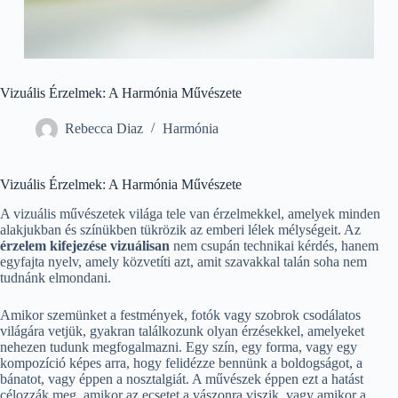
Vizuális Érzelmek: A Harmónia Művészete
Rebecca Diaz
Harmónia
Vizuális Érzelmek: A Harmónia Művészete
A vizuális művészetek világa tele van érzelmekkel, amelyek minden
alakjukban és színükben tükrözik az emberi lélek mélységeit. Az
érzelem kifejezése vizuálisan
nem csupán technikai kérdés, hanem
egyfajta nyelv, amely közvetíti azt, amit szavakkal talán soha nem
tudnánk elmondani.
Amikor szemünket a festmények, fotók vagy szobrok csodálatos
világára vetjük, gyakran találkozunk olyan érzésekkel, amelyeket
nehezen tudunk megfogalmazni. Egy szín, egy forma, vagy egy
kompozíció képes arra, hogy felidézze bennünk a boldogságot, a
bánatot, vagy éppen a nosztalgiát. A művészek éppen ezt a hatást
célozzák meg, amikor az ecsetet a vászonra viszik, vagy amikor a