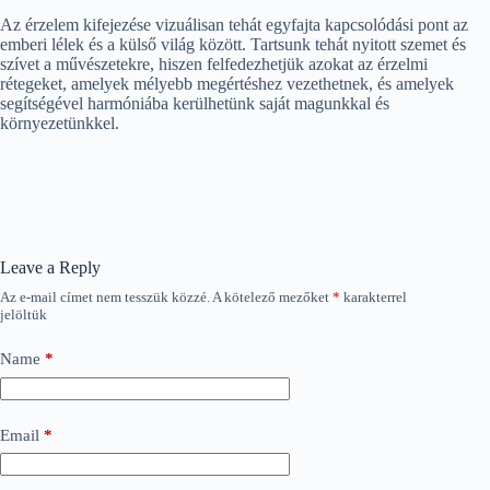
Az érzelem kifejezése vizuálisan tehát egyfajta kapcsolódási pont az
emberi lélek és a külső világ között. Tartsunk tehát nyitott szemet és
szívet a művészetekre, hiszen felfedezhetjük azokat az érzelmi
rétegeket, amelyek mélyebb megértéshez vezethetnek, és amelyek
segítségével harmóniába kerülhetünk saját magunkkal és
környezetünkkel.
Leave a Reply
Az e-mail címet nem tesszük közzé.
A kötelező mezőket
*
karakterrel
jelöltük
Name
*
Email
*