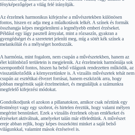
fényképezőgépet a világ felé irányítják.
Az érzelmek harmonikus kifejezése a művészetekben különösen
fontos, hiszen ez adja meg a műalkotások lelkét. A színek és formák
összhangja képes megjeleníteni a legmélyebb emberi érzéseket.
Például egy lágy pasztell árnyalat, mint a rózsaszín, gyakran a
gyengédséget és a szeretetet jeleníti meg, míg a sötét kék színek a
melankóliát és a mélységet hordozzák.
A harmónia, mint fogalom, nem csupán a művészetekben, hanem az
élet különböző területein is megjelenik. Az érzelmeink harmóniája sok
szempontból fontos, hiszen ha belső világunk rendezetten működik, az
visszatükröződik a környezetünkre is. A vizuális művészetek tehát nem
csupán az esztétikai élvezet forrásai, hanem eszközök arra, hogy
jobban megértsük saját érzelmeinket, és megtaláljuk a számunkra
megfelelő kifejezési módokat.
Gondolkodjunk el azokon a pillanatokon, amikor csak néztünk egy
festményt vagy egy szobrot, és hirtelen éreztük, hogy valami mélyen
megérint bennünket. Ezek a vizuális érzelmek olyan emlékeket és
érzéseket aktiválnak, amelyeket talán már elfeledtünk. A művészet
ereje abban rejlik, hogy képes összekötni minket a saját belső
világunkkal, valamint mások érzéseivel is.