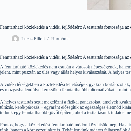
Fenntartható közlekedés a vidéki fejlődésért: A testtartás fontossága 
Lucas Elliott
Harmónia
Fenntartható közlekedés a vidéki fejlődésért: A testtartás fontossága 
A fenntartható közlekedés nem csupán a városok népességének, hanem a
jelent, mint pusztán az ülés vagy állás helyes kiválasztását. A helyes 
A vidéki térségekben a közlekedési lehetőségek gyakran korlátozottak, 
és mozgásba lendülve keressük a fenntarthatóbb alternatívákat – mint 
A helyes testtartás segít megelőzni a fizikai panaszokat, amelyek gyak
túrázás, kerékpározás – egyaránt elősegítik az egészséges életmód kial
tudunk egy fenntarthatóbb jövőt építeni, ahol a testtartásunk tudatos m
Fontos, hogy a közlekedést fenntartható módon közelítsük meg. Ha a te
ránk, hanem a környezetünkre is. Tehát legyünk tudatos felhasználók és