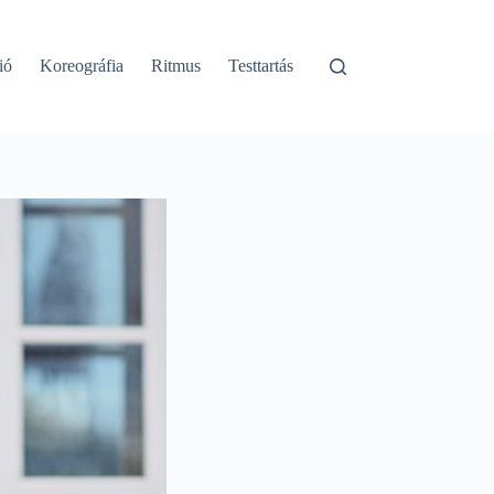
ió
Koreográfia
Ritmus
Testtartás