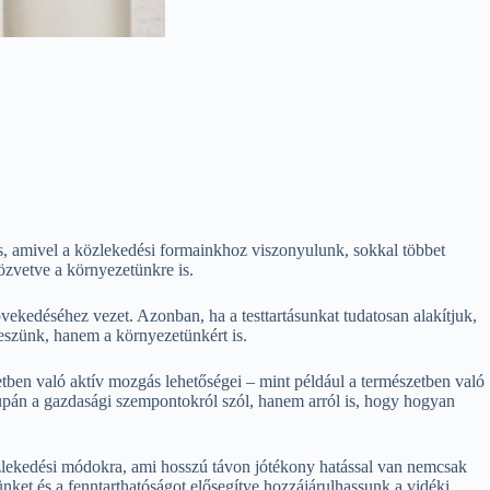
s, amivel a közlekedési formainkhoz viszonyulunk, sokkal többet
közvetve a környezetünkre is.
vekedéséhez vezet. Azonban, ha a testtartásunkat tudatosan alakítjuk,
teszünk, hanem a környezetünkért is.
etben való aktív mozgás lehetőségei – mint például a természetben való
csupán a gazdasági szempontokról szól, hanem arról is, hogy hogyan
özlekedési módokra, ami hosszú távon jótékony hatással van nemcsak
ünket és a fenntarthatóságot elősegítve hozzájárulhassunk a vidéki