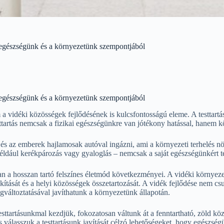
az egészségünk és a környezetünk szempontjából
az egészségünk és a környezetünk szempontjából
 vidéki közösségek fejlődésének is kulcsfontosságú eleme. A testtartá
testtartás nemcsak a fizikai egészségünkre van jótékony hatással, hanem 
és az emberek hajlamosak autóval ingázni, ami a környezeti terhelés nö
például kerékpározás vagy gyaloglás – nemcsak a saját egészségünkért 
ran a hosszan tartó felszínes életmód következményei. A vidéki környez
akítását és a helyi közösségek összetartozását. A vidék fejlődése nem 
egváltoztatásával javíthatunk a környezetünk állapotán.
sttartásunkmal kezdjük, fokozatosan váltunk át a fenntartható, zöld k
 válasszuk a testtartásunk javítását célzó lehetőségeket, hogy egészség