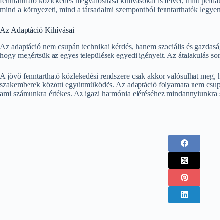
fenntartható közlekedés megvalósítása kihívásokat is felvet, mint péld
mind a környezeti, mind a társadalmi szempontból fenntarthatók legye
Az Adaptáció Kihívásai
Az adaptáció nem csupán technikai kérdés, hanem szociális és gazdasági
hogy megértsük az egyes települések egyedi igényeit. Az átalakulás s
A jövő fenntartható közlekedési rendszere csak akkor valósulhat meg, 
szakemberek közötti együttműködés. Az adaptáció folyamata nem csupán
ami számunkra értékes. Az igazi harmónia eléréséhez mindannyiunkra 