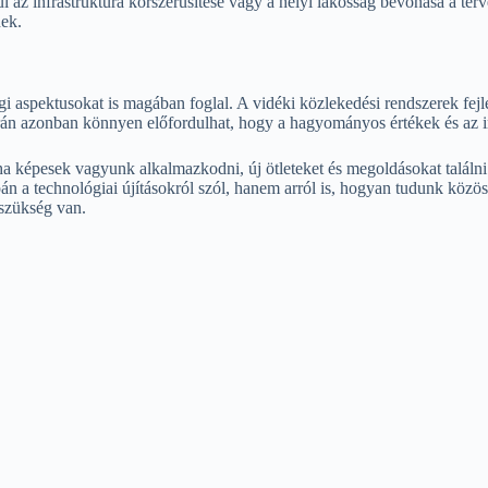
ául az infrastruktúra korszerűsítése vagy a helyi lakosság bevonása a t
nek.
 aspektusokat is magában foglal. A vidéki közlekedési rendszerek fejles
orán azonban könnyen előfordulhat, hogy a hagyományos értékek és az i
ha képesek vagyunk alkalmazkodni, új ötleteket és megoldásokat találn
 a technológiai újításokról szól, hanem arról is, hogyan tudunk közö
szükség van.