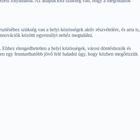
ervezési folyamatba. Az adaptációra szükség van, hogy a megoldások
ztéséhez szükség van a helyi közösségek aktív részvételére, és arra is,
nnovációk közötti egyensúlyt nehéz megtalálni.
i. Ehhez elengedhetetlen a helyi közösségek, városi döntéshozók és
sen egy fenntarthatóbb jövő felé haladni úgy, hogy közben megőrizzük