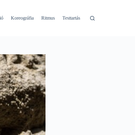
ió
Koreográfia
Ritmus
Testtartás