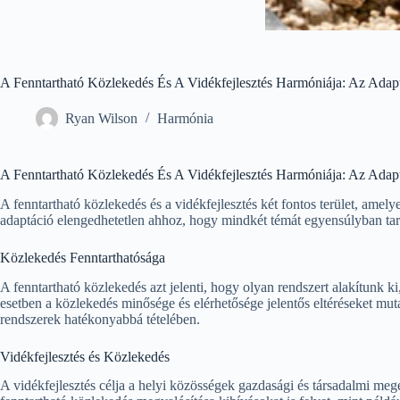
A Fenntartható Közlekedés És A Vidékfejlesztés Harmóniája: Az Adapt
Ryan Wilson
Harmónia
A Fenntartható Közlekedés És A Vidékfejlesztés Harmóniája: Az Adapt
A fenntartható közlekedés és a vidékfejlesztés két fontos terület, ame
adaptáció elengedhetetlen ahhoz, hogy mindkét témát egyensúlyban tar
Közlekedés Fenntarthatósága
A fenntartható közlekedés azt jelenti, hogy olyan rendszert alakítunk k
esetben a közlekedés minősége és elérhetősége jelentős eltéréseket muta
rendszerek hatékonyabbá tételében.
Vidékfejlesztés és Közlekedés
A vidékfejlesztés célja a helyi közösségek gazdasági és társadalmi mege