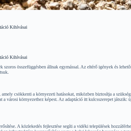
áció Kihívásai
áció Kihívásai
lyek szoros összefüggésben állnak egymással. Az eltérő igények és lehet
tsuk.
i, amely csökkenti a környezeti hatásokat, miközben biztosítja a szükség
t a városi környezethez képest. Az adaptáció itt kulcsszerepet játszik:
rősítése. A közlekedés fejlesztése segíti a vidéki települések hozzáférh