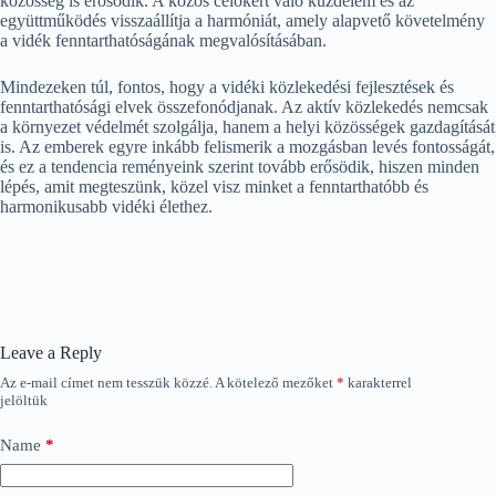
közösség is erősödik. A közös célokért való küzdelem és az
együttműködés visszaállítja a harmóniát, amely alapvető követelmény
a vidék fenntarthatóságának megvalósításában.
Mindezeken túl, fontos, hogy a vidéki közlekedési fejlesztések és
fenntarthatósági elvek összefonódjanak. Az aktív közlekedés nemcsak
a környezet védelmét szolgálja, hanem a helyi közösségek gazdagítását
is. Az emberek egyre inkább felismerik a mozgásban levés fontosságát,
és ez a tendencia reményeink szerint tovább erősödik, hiszen minden
lépés, amit megteszünk, közel visz minket a fenntarthatóbb és
harmonikusabb vidéki élethez.
Leave a Reply
Az e-mail címet nem tesszük közzé.
A kötelező mezőket
*
karakterrel
jelöltük
Name
*