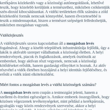
kerékpáros közlekedés vagy a közösségi autómegoldások, lehetővé
teszik, hogy közelebb kerüljünk a természethez, miközben csökkentjük
szén-dioxid kibocsátásunkat. A vidéki területeken élők számára a zöld
közlekedési formák nemcsak könnyebbé, hanem élvezetesebbé is
teszik a mindennapokat, hiszen a természet szépségeit felfedezhetjük,
miközben mozgásban vagyunk.
Vidékfejlesztés
A vidékfejlesztés szoros kapcsolatban áll a
mozgásban levés
fogalmával. Ahogy a kisebb települések infrastruktúrája fejlődik, úgy a
lakók is aktívabb szerepet vállalhatnak a közösségi életben. A helyi
rendezvények, piacok és foglalkozások, amelyek ösztönzik az
embereket, hogy aktívan részt vegyenek, nemcsak a közösségi
kötődéseket erősítik, hanem gazdasági előnyöket is hoznak. Az aktív
részvétel a vidék életében hozzájárul a helyi identitás fejlődéséhez, és
erősíti a vidék iránti elköteleződést.
Miért fontos a mozgásban levés a vidéki közösségek számára?
A
mozgásban levés
nem csupán a testmozgást jelenti, hanem a
szellemi és érzelmi egészséget is. Amikor emberek összegyűlnek, hogy
közösen végezzenek tevékenységeket, mint például a kerékpározás,
gyaloglás vagy közös rendezvények szervezése, akkor a helyi