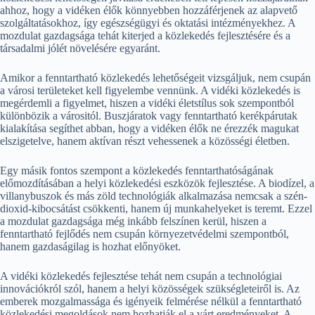
ahhoz, hogy a vidéken élők könnyebben hozzáférjenek az alapvető
szolgáltatásokhoz, így egészségügyi és oktatási intézményekhez. A
mozdulat gazdagsága tehát kiterjed a közlekedés fejlesztésére és a
társadalmi jólét növelésére egyaránt.
Amikor a fenntartható közlekedés lehetőségeit vizsgáljuk, nem csupán
a városi területeket kell figyelembe vennünk. A vidéki közlekedés is
megérdemli a figyelmet, hiszen a vidéki életstílus sok szempontból
különbözik a várositól. Buszjáratok vagy fenntartható kerékpárutak
kialakítása segíthet abban, hogy a vidéken élők ne érezzék magukat
elszigetelve, hanem aktívan részt vehessenek a közösségi életben.
Egy másik fontos szempont a közlekedés fenntarthatóságának
előmozdításában a helyi közlekedési eszközök fejlesztése. A biodízel, a
villanybuszok és más zöld technológiák alkalmazása nemcsak a szén-
dioxid-kibocsátást csökkenti, hanem új munkahelyeket is teremt. Ezzel
a mozdulat gazdagsága még inkább felszínen kerül, hiszen a
fenntartható fejlődés nem csupán környezetvédelmi szempontból,
hanem gazdaságilag is hozhat előnyöket.
A vidéki közlekedés fejlesztése tehát nem csupán a technológiai
innovációkról szól, hanem a helyi közösségek szükségleteiről is. Az
emberek mozgalmassága és igényeik felmérése nélkül a fenntartható
közlekedési megoldások nem hozhatják el a várt eredményeket. A