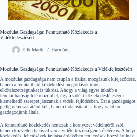
Mozdulat Gazdagsága: Fenntartható Közlekedés a
Vidékfejlesztésért
Erik Martin
Harmónia
Mozdulat Gazdagsága: Fenntartható Közlekedés a Vidékfejlesztésért
A mozdulat gazdagsága nem csupán a fizikai mozgásunk kifejeződése,
hanem a fenntartható közlekedési megoldások iránti
elkötelezettségünket is tükrözi. Ahogy a világ egyre inkább a
fenntarthatóság felé mozdul el, úgy a vidéki közlekedésféleségek
kiemelkedő szerepet játszanak a vidéki fejlődésben. Ezt a gazdagságot
pedig nemcsak átélni kell, hanem tudatosítani is, hogy valóban
gazdagodjunk általa.
A fenntartható közlekedés nemcsak a környezet védelméről szól,
hanem közvetlen hatással van a vidéki közösségeink életére is. A helyi
közlekedési lehetőségek javítása érdekében tett lépések hozzájárulnak