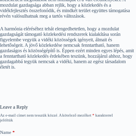
mozdulat gazdagsága abban rejlik, hogy a közlekedés és a
vidékfejlesztés összefonódik, és mindkét terület együttes támogatása
révén valósulhatnak meg a tartós változások.
A harmónia eléréséhez tehát elengedhetetlen, hogy a mozdulat
gazdagságát támogató közlekedési rendszerek kialakítása során
figyelembe vegyük a vidéki közösségek igényeit, álmait és
lehetőségeit. A jövő közlekedése nemcsak fenntartható, hanem
gazdaságos és közösségépítő is. Éppen ezért minden egyes lépés, amit
a fenntartható közlekedés érdekében teszünk, hozzájárul ahhoz, hogy
gazdagabbá tegyük nemcsak a vidéki, hanem az egész társadalom
életét is.
Leave a Reply
Az e-mail címet nem tesszük közzé.
A kötelező mezőket
*
karakterrel
jelöltük
Name
*