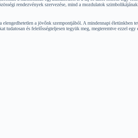
közösségi rendezvények szervezése, mind a mozdulatok szimbolikájának 
elengedhetetlen a jövőnk szempontjából. A mindennapi életünkben tett 
at tudatosan és felelősségteljesen tegyük meg, megteremtve ezzel egy é