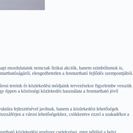
napi mozdulataink nemcsak fizikai akciók, hanem szimbólumok is,
ntarthatóságáról, elengedhetetlen a fenntartható fejlődés szempontjából.
városi tereink és közlekedési módjaink tervezésekor figyelembe vesszük
gy éppen a közösségi közlekedés használata a fenntartható jövő
uktúra fejlesztésével javítsuk, hanem a közlekedési lehetőségek
 hozzáférjen a városi lehetőségekhez, csökkentve ezzel a szakadékot a
artható közlekedési rendszer cselekvései, mint például a helyi