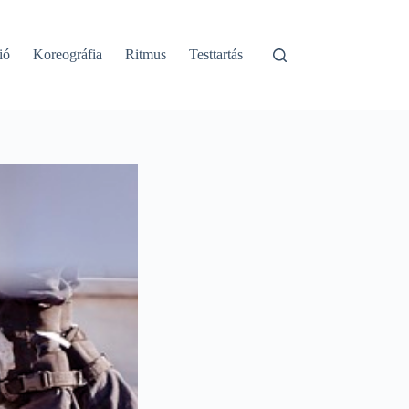
ió
Koreográfia
Ritmus
Testtartás