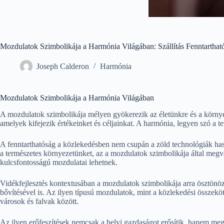
Mozdulatok Szimbolikája a Harmónia Világában: Szállítás Fenntartható
Joseph Calderon
Harmónia
Mozdulatok Szimbolikája a Harmónia Világában
A mozdulatok szimbolikája mélyen gyökerezik az életünkre és a körny
amelyek kifejezik értékeinket és céljainkat. A harmónia, legyen szó a t
A fenntarthatóság a közlekedésben nem csupán a zöld technológiák hasz
a természetes környezetünket, az a mozdulatok szimbolikája által megv
kulcsfontosságú mozdulatai lehetnek.
Vidékfejlesztés kontextusában a mozdulatok szimbolikája arra ösztönöz
bővítésével is. Az ilyen típusú mozdulatok, mint a közlekedési összeköt
városok és falvak között.
Az ilyen erőfeszítések nemcsak a helyi gazdaságot erősítik, hanem megt