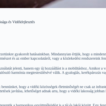
sága és Vidékfejlesztés
ezetünkre gyakorolt hatásainkban. Mindannyian értjük, hogy a minden
ermészet és az ember kapcsolatáról, vagy a közlekedési rendszereink fen
nálatát jelenti, hanem egy új hozzáállást is a mobilitáshoz. Amikor a 
alósuló harmónia megtestesülésévé válik. A gyaloglás, kerékpározás va
 bennünket, hogy a vidéki közösségek életminőségét ne csak az infrastr
tetések javítása, lehetőséget adnak arra, hogy a vidéki lakosság jobban
eremtik a harmonikus együttműködést is a táj és lakói között. Egy fennt