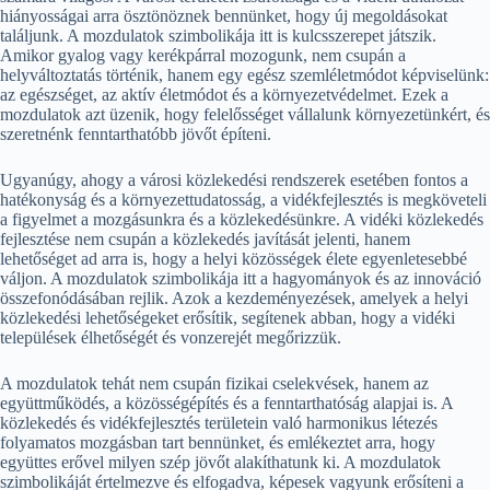
hiányosságai arra ösztönöznek bennünket, hogy új megoldásokat
találjunk. A mozdulatok szimbolikája itt is kulcsszerepet játszik.
Amikor gyalog vagy kerékpárral mozogunk, nem csupán a
helyváltoztatás történik, hanem egy egész szemléletmódot képviselünk:
az egészséget, az aktív életmódot és a környezetvédelmet. Ezek a
mozdulatok azt üzenik, hogy felelősséget vállalunk környezetünkért, és
szeretnénk fenntarthatóbb jövőt építeni.
Ugyanúgy, ahogy a városi közlekedési rendszerek esetében fontos a
hatékonyság és a környezettudatosság, a vidékfejlesztés is megköveteli
a figyelmet a mozgásunkra és a közlekedésünkre. A vidéki közlekedés
fejlesztése nem csupán a közlekedés javítását jelenti, hanem
lehetőséget ad arra is, hogy a helyi közösségek élete egyenletesebbé
váljon. A mozdulatok szimbolikája itt a hagyományok és az innováció
összefonódásában rejlik. Azok a kezdeményezések, amelyek a helyi
közlekedési lehetőségeket erősítik, segítenek abban, hogy a vidéki
települések élhetőségét és vonzerejét megőrizzük.
A mozdulatok tehát nem csupán fizikai cselekvések, hanem az
együttműködés, a közösségépítés és a fenntarthatóság alapjai is. A
közlekedés és vidékfejlesztés területein való harmonikus létezés
folyamatos mozgásban tart bennünket, és emlékeztet arra, hogy
együttes erővel milyen szép jövőt alakíthatunk ki. A mozdulatok
szimbolikáját értelmezve és elfogadva, képesek vagyunk erősíteni a