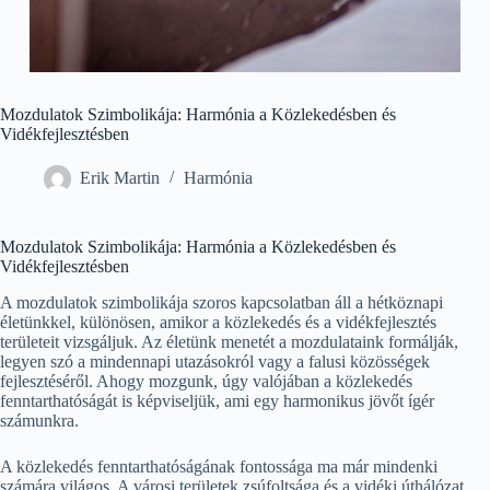
Mozdulatok Szimbolikája: Harmónia a Közlekedésben és
Vidékfejlesztésben
Erik Martin
Harmónia
Mozdulatok Szimbolikája: Harmónia a Közlekedésben és
Vidékfejlesztésben
A mozdulatok szimbolikája szoros kapcsolatban áll a hétköznapi
életünkkel, különösen, amikor a közlekedés és a vidékfejlesztés
területeit vizsgáljuk. Az életünk menetét a mozdulataink formálják,
legyen szó a mindennapi utazásokról vagy a falusi közösségek
fejlesztéséről. Ahogy mozgunk, úgy valójában a közlekedés
fenntarthatóságát is képviseljük, ami egy harmonikus jövőt ígér
számunkra.
A közlekedés fenntarthatóságának fontossága ma már mindenki
számára világos. A városi területek zsúfoltsága és a vidéki úthálózat