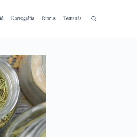
ió
Koreográfia
Ritmus
Testtartás