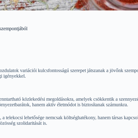
 szempontjából
 mozdulatok variációi kulcsfontosságú szerepet játszanak a jövőnk szemp
i igényekkel.
nntartható közlekedési megoldásokra, amelyek csökkentik a szennyezést
rnyezetbarátok, hanem aktív életmódot is biztosítanak számunkra.
, a telekocsi lehetősége nemcsak költséghatékony, hanem társas kapcso
zösség szolidaritását is.