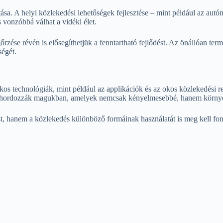
rtása. A helyi közlekedési lehetőségek fejlesztése – mint például az aut
 vonzóbbá válhat a vidéki élet.
rzése révén is elősegíthetjük a fenntartható fejlődést. Az önállóan ter
ségét.
os technológiák, mint például az applikációk és az okos közlekedési re
it hordozzák magukban, amelyek nemcsak kényelmesebbé, hanem környeze
hanem a közlekedés különböző formáinak használatát is meg kell fonto