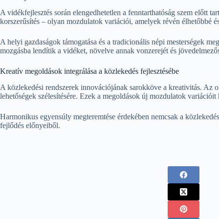
A vidékfejlesztés során elengedhetetlen a fenntarthatóság szem előtt ta
korszerűsítés – olyan mozdulatok variációi, amelyek révén élhetőbbé és
A helyi gazdaságok támogatása és a tradicionális népi mesterségek megő
mozgásba lendítik a vidéket, növelve annak vonzerejét és jövedelmező
Kreatív megoldások integrálása a közlekedés fejlesztésébe
A közlekedési rendszerek innovációjának sarokköve a kreativitás. Az ok
lehetőségek szélesítésére. Ezek a megoldások új mozdulatok variáció
Harmonikus egyensúly megteremtése érdekében nemcsak a közlekedést, 
fejlődés előnyeiből.