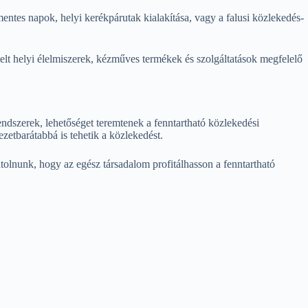
ómentes napok, helyi kerékpárutak kialakítása, vagy a falusi közlekedés-
melt helyi élelmiszerek, kézműves termékek és szolgáltatások megfelelő
ndszerek, lehetőséget teremtenek a fenntartható közlekedési
tbarátabbá is tehetik a közlekedést.
lnunk, hogy az egész társadalom profitálhasson a fenntartható