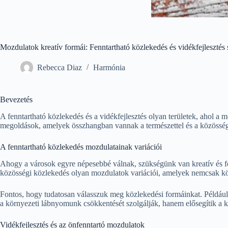
Mozdulatok kreatív formái: Fenntartható közlekedés és vidékfejlesztés
Rebecca Diaz
Harmónia
Bevezetés
A fenntartható közlekedés és a vidékfejlesztés olyan területek, ahol a
megoldások, amelyek összhangban vannak a természettel és a közösség
A fenntartható közlekedés mozdulatainak variációi
Ahogy a városok egyre népesebbé válnak, szükségünk van kreatív és fe
közösségi közlekedés olyan mozdulatok variációi, amelyek nemcsak kö
Fontos, hogy tudatosan válasszuk meg közlekedési formáinkat. Például
a környezeti lábnyomunk csökkentését szolgálják, hanem elősegítik a kö
Vidékfejlesztés és az önfenntartó mozdulatok