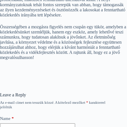
kormányzatoknak tehát fontos szerepük van abban, hogy támogassák
az ilyen kezdeményezéseket és ösztönözzék a lakosokat a fenntartható
közlekedés irányába tett lépésekre.
Összességében a mozgásra figyelés nem csupán egy tükör, amelyben a
közlekedésünket szemléljük, hanem egy eszköz, amely lehetővé teszi
számunkra, hogy tudatosan alakítsuk a jövőnket. Az életminőség
javítása, a környezet védelme és a közösségek fejlesztése együttesen
hozzájárulhat ahhoz, hogy elérjük a kívánt harmóniát a fenntartható
közlekedés és a vidékfejlesztés között. A rajtunk áll, hogy ez a jövő
megvalósulhasson!
Leave a Reply
Az e-mail címet nem tesszük közzé.
A kötelező mezőket
*
karakterrel
jelöltük
Name
*