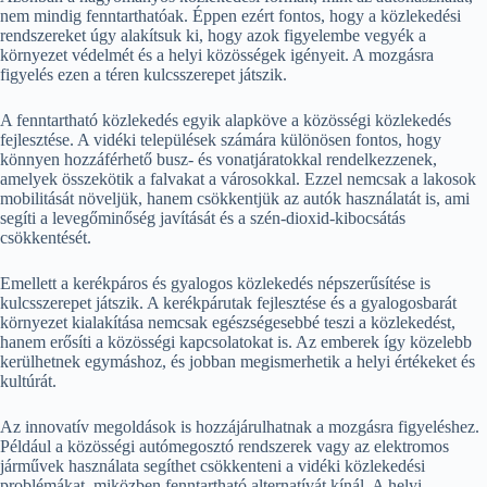
nem mindig fenntarthatóak. Éppen ezért fontos, hogy a közlekedési
rendszereket úgy alakítsuk ki, hogy azok figyelembe vegyék a
környezet védelmét és a helyi közösségek igényeit. A mozgásra
figyelés ezen a téren kulcsszerepet játszik.
A fenntartható közlekedés egyik alapköve a közösségi közlekedés
fejlesztése. A vidéki települések számára különösen fontos, hogy
könnyen hozzáférhető busz- és vonatjáratokkal rendelkezzenek,
amelyek összekötik a falvakat a városokkal. Ezzel nemcsak a lakosok
mobilitását növeljük, hanem csökkentjük az autók használatát is, ami
segíti a levegőminőség javítását és a szén-dioxid-kibocsátás
csökkentését.
Emellett a kerékpáros és gyalogos közlekedés népszerűsítése is
kulcsszerepet játszik. A kerékpárutak fejlesztése és a gyalogosbarát
környezet kialakítása nemcsak egészségesebbé teszi a közlekedést,
hanem erősíti a közösségi kapcsolatokat is. Az emberek így közelebb
kerülhetnek egymáshoz, és jobban megismerhetik a helyi értékeket és
kultúrát.
Az innovatív megoldások is hozzájárulhatnak a mozgásra figyeléshez.
Például a közösségi autómegosztó rendszerek vagy az elektromos
járművek használata segíthet csökkenteni a vidéki közlekedési
problémákat, miközben fenntartható alternatívát kínál. A helyi