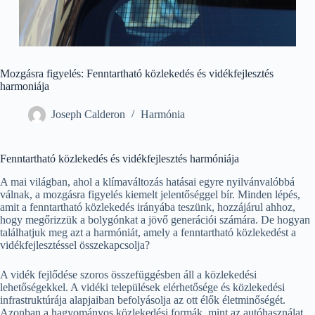
Mozgásra figyelés: Fenntartható közlekedés és vidékfejlesztés
harmoniája
Joseph Calderon
Harmónia
Fenntartható közlekedés és vidékfejlesztés harmóniája
A mai világban, ahol a klímaváltozás hatásai egyre nyilvánvalóbbá
válnak, a mozgásra figyelés kiemelt jelentőséggel bír. Minden lépés,
amit a fenntartható közlekedés irányába teszünk, hozzájárul ahhoz,
hogy megőrizzük a bolygónkat a jövő generációi számára. De hogyan
találhatjuk meg azt a harmóniát, amely a fenntartható közlekedést a
vidékfejlesztéssel összekapcsolja?
A vidék fejlődése szoros összefüggésben áll a közlekedési
lehetőségekkel. A vidéki települések elérhetősége és közlekedési
infrastruktúrája alapjaiban befolyásolja az ott élők életminőségét.
Azonban a hagyományos közlekedési formák, mint az autóhasználat,