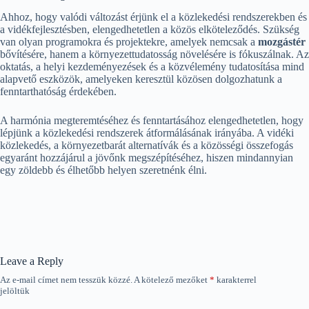
Ahhoz, hogy valódi változást érjünk el a közlekedési rendszerekben és
a vidékfejlesztésben, elengedhetetlen a közös elköteleződés. Szükség
van olyan programokra és projektekre, amelyek nemcsak a
mozgástér
bővítésére, hanem a környezettudatosság növelésére is fókuszálnak. Az
oktatás, a helyi kezdeményezések és a közvélemény tudatosítása mind
alapvető eszközök, amelyeken keresztül közösen dolgozhatunk a
fenntarthatóság érdekében.
A harmónia megteremtéséhez és fenntartásához elengedhetetlen, hogy
lépjünk a közlekedési rendszerek átformálásának irányába. A vidéki
közlekedés, a környezetbarát alternatívák és a közösségi összefogás
egyaránt hozzájárul a jövőnk megszépítéséhez, hiszen mindannyian
egy zöldebb és élhetőbb helyen szeretnénk élni.
Leave a Reply
Az e-mail címet nem tesszük közzé.
A kötelező mezőket
*
karakterrel
jelöltük