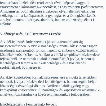
fenntartható közlekedési rendszerek révén képesek vagyunk
csökkenteni a károsanyag-kibocsátást, és egy zöldebb jövőt teremteni.
A
mozgástér
optimalizálása érdekében olyan alternatívákra van
szükség, mint a kerékpározás, a gyaloglás és a tömegközlekedés,
amelyek nemcsak környezetbarátok, hanem a közösségi életet is
erősítik.
Vidékfejlesztés: Az Összetartozás Érzése
A vidékfejlesztés kulcsszerepet játszik a fenntarthatóság
megteremtésében. A vidéki közösségek revitalizálása nem csupán
gazdasági szempontból fontos, hanem az emberek közötti érzelmi
kötelékek erősítésében is. Amikor a vidéki települések közlekedése
fejleszthető, az nemcsak a lakók életminőségét javítja, hanem új
lehetőségeket teremt a munkalehetőségek és a közlekedési
szolgáltatások bővítésére is.
Az aktív közlekedési formák népszerűsítése a vidéki térségekben
nemcsak javítja a közlekedési lehetőségeket, hanem segít a helyi
közösségek összefogásában is. Amikor a lakók gyalog vagy
kerékpárral közlekednek, új barátságok és kapcsolatok alakulnak ki,
amelyek hozzájárulnak a közösség harmonikus fejlődéséhez.
Elkötelezettség a Fenntartható Jövőért