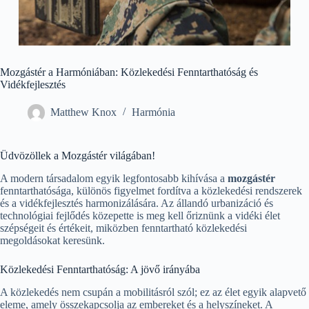
Mozgástér a Harmóniában: Közlekedési Fenntarthatóság és
Vidékfejlesztés
Matthew Knox
Harmónia
Üdvözöllek a Mozgástér világában!
A modern társadalom egyik legfontosabb kihívása a
mozgástér
fenntarthatósága, különös figyelmet fordítva a közlekedési rendszerek
és a vidékfejlesztés harmonizálására. Az állandó urbanizáció és
technológiai fejlődés közepette is meg kell őriznünk a vidéki élet
szépségeit és értékeit, miközben fenntartható közlekedési
megoldásokat keresünk.
Közlekedési Fenntarthatóság: A jövő irányába
A közlekedés nem csupán a mobilitásról szól; ez az élet egyik alapvető
eleme, amely összekapcsolja az embereket és a helyszíneket. A