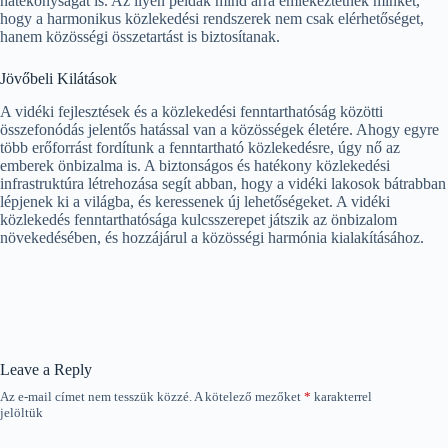
hatékonyságát is. Az ilyen példák mind arra emlékeztetnek minket,
hogy a harmonikus közlekedési rendszerek nem csak elérhetőséget,
hanem közösségi összetartást is biztosítanak.
Jövőbeli Kilátások
A vidéki fejlesztések és a közlekedési fenntarthatóság közötti
összefonódás jelentős hatással van a közösségek életére. Ahogy egyre
több erőforrást fordítunk a fenntartható közlekedésre, úgy nő az
emberek önbizalma is. A biztonságos és hatékony közlekedési
infrastruktúra létrehozása segít abban, hogy a vidéki lakosok bátrabban
lépjenek ki a világba, és keressenek új lehetőségeket. A vidéki
közlekedés fenntarthatósága kulcsszerepet játszik az önbizalom
növekedésében, és hozzájárul a közösségi harmónia kialakításához.
Leave a Reply
Az e-mail címet nem tesszük közzé.
A kötelező mezőket
*
karakterrel
jelöltük