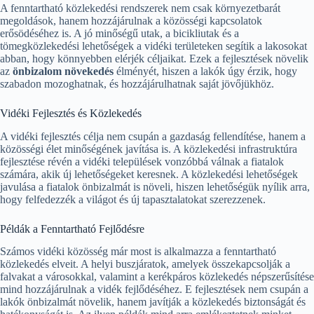
A fenntartható közlekedési rendszerek nem csak környezetbarát
megoldások, hanem hozzájárulnak a közösségi kapcsolatok
erősödéséhez is. A jó minőségű utak, a bicikliutak és a
tömegközlekedési lehetőségek a vidéki területeken segítik a lakosokat
abban, hogy könnyebben elérjék céljaikat. Ezek a fejlesztések növelik
az
önbizalom növekedés
élményét, hiszen a lakók úgy érzik, hogy
szabadon mozoghatnak, és hozzájárulhatnak saját jövőjükhöz.
Vidéki Fejlesztés és Közlekedés
A vidéki fejlesztés célja nem csupán a gazdaság fellendítése, hanem a
közösségi élet minőségének javítása is. A közlekedési infrastruktúra
fejlesztése révén a vidéki települések vonzóbbá válnak a fiatalok
számára, akik új lehetőségeket keresnek. A közlekedési lehetőségek
javulása a fiatalok önbizalmát is növeli, hiszen lehetőségük nyílik arra,
hogy felfedezzék a világot és új tapasztalatokat szerezzenek.
Példák a Fenntartható Fejlődésre
Számos vidéki közösség már most is alkalmazza a fenntartható
közlekedés elveit. A helyi buszjáratok, amelyek összekapcsolják a
falvakat a városokkal, valamint a kerékpáros közlekedés népszerűsítése
mind hozzájárulnak a vidék fejlődéséhez. E fejlesztések nem csupán a
lakók önbizalmát növelik, hanem javítják a közlekedés biztonságát és