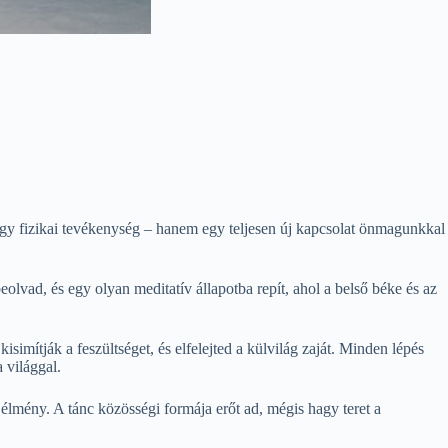
gy fizikai tevékenység – hanem egy teljesen új kapcsolat önmagunkkal
lvad, és egy olyan meditatív állapotba repít, ahol a belső béke és az
isimítják a feszültséget, és elfelejted a külvilág zaját. Minden lépés
 világgal.
élmény. A tánc közösségi formája erőt ad, mégis hagy teret a