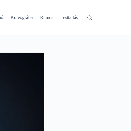
ió
Koreográfia
Ritmus
Testtartás