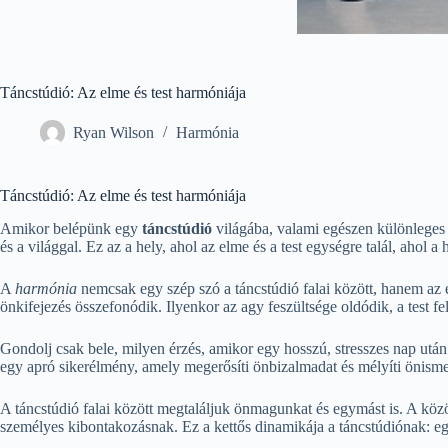
Táncstúdió: Az elme és test harmóniája
Ryan Wilson
Harmónia
Táncstúdió: Az elme és test harmóniája
Amikor belépünk egy
táncstúdió
világába, valami egészen különleges
és a világgal. Ez az a hely, ahol az elme és a test egységre talál, aho
A
harmónia
nemcsak egy szép szó a táncstúdió falai között, hanem az e
önkifejezés összefonódik. Ilyenkor az agy feszültsége oldódik, a test felf
Gondolj csak bele, milyen érzés, amikor egy hosszú, stresszes nap után be
egy apró sikerélmény, amely megerősíti önbizalmadat és mélyíti önism
A táncstúdió falai között megtaláljuk önmagunkat és egymást is. A köz
személyes kibontakozásnak. Ez a kettős dinamikája a táncstúdiónak: eg