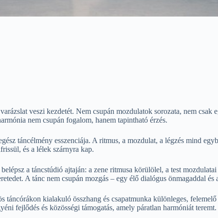
 varázslat veszi kezdetét. Nem csupán mozdulatok sorozata, nem csak e
l a harmónia nem csupán fogalom, hanem tapintható érzés.
gész táncélmény esszenciája. A ritmus, a mozdulat, a légzés mind egybeo
rissül, és a lélek szárnyra kap.
lépsz a táncstúdió ajtaján: a zene ritmusa körülölel, a test mozdulatai k
eretedet. A tánc nem csupán mozgás – egy élő dialógus önmagaddal és a
ös táncórákon kialakuló összhang és csapatmunka különleges, felemelő 
yéni fejlődés és közösségi támogatás, amely páratlan harmóniát teremt.