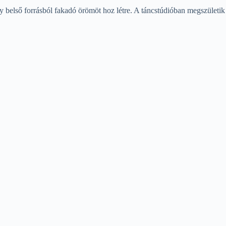
egy belső forrásból fakadó örömöt hoz létre. A táncstúdióban megszületi