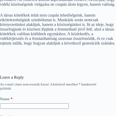
vidéki közösségeink virágzása ne csupán álom legyen, hanem valóság.
A társas kötelékek tehát nem csupán lehetőségeink, hanem
elkötelezettségünk szimbólumai is. Munkánk során nemcsak
környezetünket alakítjuk, hanem a közösségünket is. Itt az ideje, hogy
összefogjunk és közösen lépjünk a fenntartható jövő felé, ahol a társas
kötelékek valóban kötődnek egymáshoz. A közlekedés, a
vidékfejlesztés és a fenntarthatóság szorosan összefonódik, és ez csak
rajtunk múlik, hogy hogyan alakítjuk a következő generációk számára.
Leave a Reply
Az e-mail címet nem tesszük közzé.
A kötelező mezőket
*
karakterrel
jelöltük
Name
*