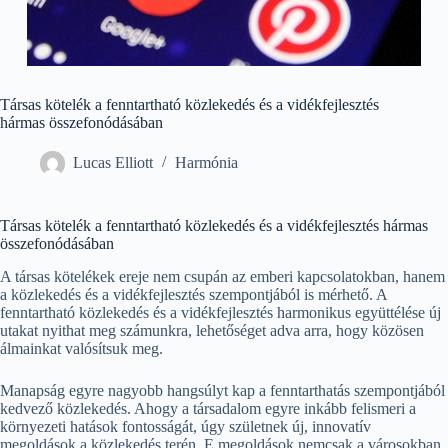
Társas kötelék a fenntartható közlekedés és a vidékfejlesztés
hármas összefonódásában
Lucas Elliott
Harmónia
Társas kötelék a fenntartható közlekedés és a vidékfejlesztés hármas
összefonódásában
A társas kötelékek ereje nem csupán az emberi kapcsolatokban, hanem
a közlekedés és a vidékfejlesztés szempontjából is mérhető. A
fenntartható közlekedés és a vidékfejlesztés harmonikus együttélése új
utakat nyithat meg számunkra, lehetőséget adva arra, hogy közösen
álmainkat valósítsuk meg.
Manapság egyre nagyobb hangsúlyt kap a fenntarthatás szempontjából
kedvező közlekedés. Ahogy a társadalom egyre inkább felismeri a
környezeti hatások fontosságát, úgy születnek új, innovatív
megoldások a közlekedés terén. E megoldások nemcsak a városokban,