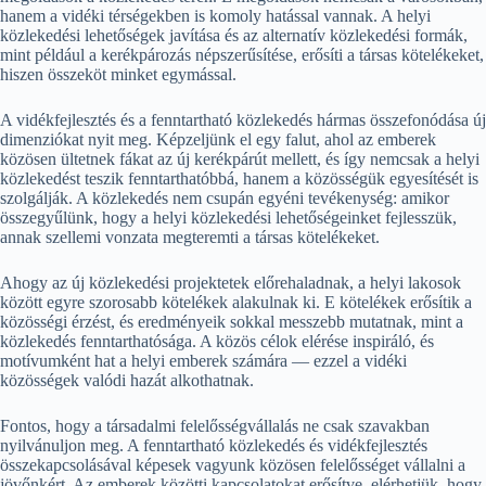
hanem a vidéki térségekben is komoly hatással vannak. A helyi
közlekedési lehetőségek javítása és az alternatív közlekedési formák,
mint például a kerékpározás népszerűsítése, erősíti a társas kötelékeket,
hiszen összeköt minket egymással.
A vidékfejlesztés és a fenntartható közlekedés hármas összefonódása új
dimenziókat nyit meg. Képzeljünk el egy falut, ahol az emberek
közösen ültetnek fákat az új kerékpárút mellett, és így nemcsak a helyi
közlekedést teszik fenntarthatóbbá, hanem a közösségük egyesítését is
szolgálják. A közlekedés nem csupán egyéni tevékenység: amikor
összegyűlünk, hogy a helyi közlekedési lehetőségeinket fejlesszük,
annak szellemi vonzata megteremti a társas kötelékeket.
Ahogy az új közlekedési projektetek előrehaladnak, a helyi lakosok
között egyre szorosabb kötelékek alakulnak ki. E kötelékek erősítik a
közösségi érzést, és eredményeik sokkal messzebb mutatnak, mint a
közlekedés fenntarthatósága. A közös célok elérése inspiráló, és
motívumként hat a helyi emberek számára — ezzel a vidéki
közösségek valódi hazát alkothatnak.
Fontos, hogy a társadalmi felelősségvállalás ne csak szavakban
nyilvánuljon meg. A fenntartható közlekedés és vidékfejlesztés
összekapcsolásával képesek vagyunk közösen felelősséget vállalni a
jövőnkért. Az emberek közötti kapcsolatokat erősítve, elérhetjük, hogy