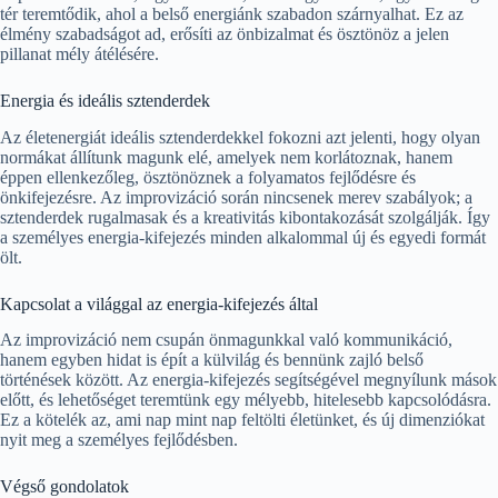
tér teremtődik, ahol a belső energiánk szabadon szárnyalhat. Ez az
élmény szabadságot ad, erősíti az önbizalmat és ösztönöz a jelen
pillanat mély átélésére.
Energia és ideális sztenderdek
Az életenergiát ideális sztenderdekkel fokozni azt jelenti, hogy olyan
normákat állítunk magunk elé, amelyek nem korlátoznak, hanem
éppen ellenkezőleg, ösztönöznek a folyamatos fejlődésre és
önkifejezésre. Az improvizáció során nincsenek merev szabályok; a
sztenderdek rugalmasak és a kreativitás kibontakozását szolgálják. Így
a személyes energia-kifejezés minden alkalommal új és egyedi formát
ölt.
Kapcsolat a világgal az energia-kifejezés által
Az improvizáció nem csupán önmagunkkal való kommunikáció,
hanem egyben hidat is épít a külvilág és bennünk zajló belső
történések között. Az energia-kifejezés segítségével megnyílunk mások
előtt, és lehetőséget teremtünk egy mélyebb, hitelesebb kapcsolódásra.
Ez a kötelék az, ami nap mint nap feltölti életünket, és új dimenziókat
nyit meg a személyes fejlődésben.
Végső gondolatok