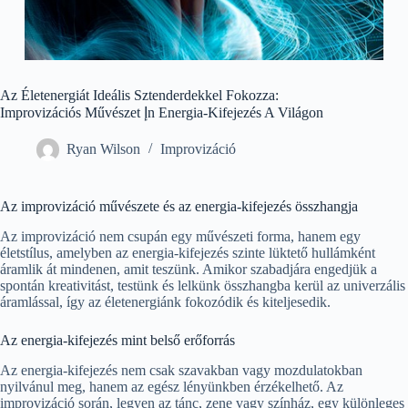
Az Életenergiát Ideális Sztenderdekkel Fokozza:
Improvizációs Művészet إn Energia-Kifejezés A Világon
Ryan Wilson
Improvizáció
Az improvizáció művészete és az energia-kifejezés összhangja
Az improvizáció nem csupán egy művészeti forma, hanem egy
életstílus, amelyben az energia-kifejezés szinte lüktető hullámként
áramlik át mindenen, amit teszünk. Amikor szabadjára engedjük a
spontán kreativitást, testünk és lelkünk összhangba kerül az univerzális
áramlással, így az életenergiánk fokozódik és kiteljesedik.
Az energia-kifejezés mint belső erőforrás
Az energia-kifejezés nem csak szavakban vagy mozdulatokban
nyilvánul meg, hanem az egész lényünkben érzékelhető. Az
improvizáció során, legyen az tánc, zene vagy színház, egy különleges