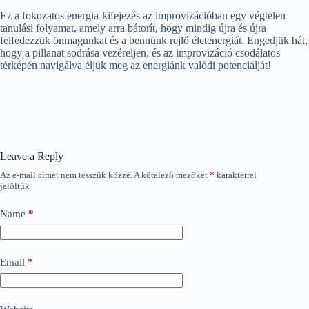
Ez a fokozatos energia-kifejezés az improvizációban egy végtelen
tanulási folyamat, amely arra bátorít, hogy mindig újra és újra
felfedezzük önmagunkat és a bennünk rejlő életenergiát. Engedjük hát,
hogy a pillanat sodrása vezéreljen, és az improvizáció csodálatos
térképén navigálva éljük meg az energiánk valódi potenciálját!
Leave a Reply
Az e-mail címet nem tesszük közzé.
A kötelező mezőket
*
karakterrel
jelöltük
Name
*
Email
*