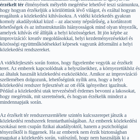
érzékelt tér
élményének mélyebb megértése lehetővé teszi számunkra,
hogy hogyan érzékeljük a körülöttünk lévő világot, és ezáltal hogyan
reagálunk a közlekedési kihívásokra. A vidéki közlekedés gyakran
komoly akadályokkal küzd – az alacsony népsűrűség, a korlátozott
lehetőségek és az infrastrukturális hiányosságok mind olyan tényezők,
amelyek kihívás elé állítják a helyi közösségeket. Itt jön képbe az
improvizáció: kreatív megoldásokkal, helyi kezdeményezésekkel és
közösségi együttműködésekkel képesek vagyunk átformálni a helyi
közlekedési rendszereket.
A vidékfejlesztés során fontos, hogy figyelembe vegyük az érzékelt
teret. Az emberek kapcsolódnak a helyszíneikhez, a környezetükhöz és
az általuk használt közlekedési eszközökhöz. Amikor az improvizáció
szellemében dolgozunk, lehetőségünk nyílik arra, hogy a helyi
közlekedési rendszer fejlesztését az ott élők igényeihez igazítsuk.
Pédául a közlekedési utak tervezésénél érdemes bevonni a lakosokat,
hogy megértsük, mit szeretnének, és hogyan érzékelik mindezt a
mindennapjaik során.
Az érzékelt tér rendszerszemlélete szintén kulcsszerepet játszik a
közlekedési rendszerek fenntarthatóságában. Az emberek közlekedési
szokásai nem csupán fizikai akadályoktól, hanem a pszichológiai
tényezőktől is függenek. Ha az emberek nem érzik biztonságban
magukat a közlekedés során, valószínű, hogy nem használják ki a