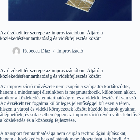
Az érzékelt tér szerepe az improvizációban: Átjáró a
közlekedésfenntarthatóság és vidékfejlesztés között
Rebecca Diaz
Improvizáció
Az érzékelt tér szerepe az improvizációban: Átjáró a
közlekedésfenntarthatóság és vidékfejlesztés között
Az improvizáció művészete nem csupán a színpadra korlátozódik,
hanem a mindennapi életünkben is megmutatkozik, különösen akkor,
amikor a közlekedésfenntarthatóságról és a vidékfejlesztésről van szó.
Az
érzékelt tér
fogalma különleges jelentőséggel bír ezen a téren,
hiszen a városi és vidéki környezetek között húzódó határok gyakran
átléphetőek, és sok esetben éppen az improvizáció révén válik lehetővé
a közlekedés és a közösség fejlesztése.
A transport fenntarthatósága nem csupán technológiai újításokat,
hanem a közlekedés használatának megváltoztatását is igényli. Az