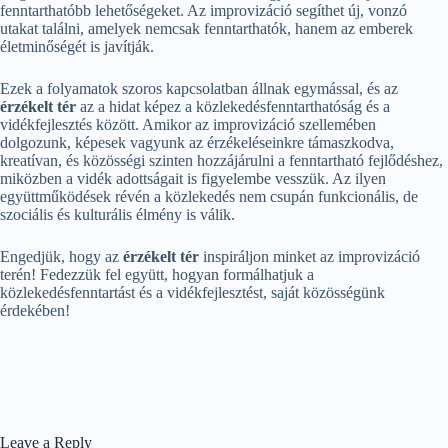
fenntarthatóbb lehetőségeket. Az improvizáció segíthet új, vonzó
utakat találni, amelyek nemcsak fenntarthatók, hanem az emberek
életminőségét is javítják.
Ezek a folyamatok szoros kapcsolatban állnak egymással, és az
érzékelt tér
az a hidat képez a közlekedésfenntarthatóság és a
vidékfejlesztés között. Amikor az improvizáció szellemében
dolgozunk, képesek vagyunk az érzékeléseinkre támaszkodva,
kreatívan, és közösségi szinten hozzájárulni a fenntartható fejlődéshez,
miközben a vidék adottságait is figyelembe vesszük. Az ilyen
együttműködések révén a közlekedés nem csupán funkcionális, de
szociális és kulturális élmény is válik.
Engedjük, hogy az
érzékelt tér
inspiráljon minket az improvizáció
terén! Fedezzük fel együtt, hogyan formálhatjuk a
közlekedésfenntartást és a vidékfejlesztést, saját közösségünk
érdekében!
Leave a Reply