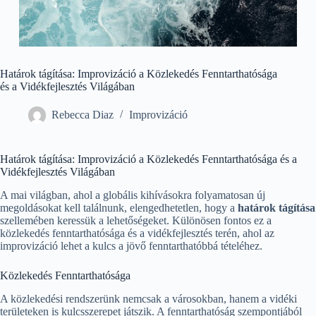
Határok tágítása: Improvizáció a Közlekedés Fenntarthatósága
és a Vidékfejlesztés Világában
Rebecca Diaz
Improvizáció
Határok tágítása: Improvizáció a Közlekedés Fenntarthatósága és a
Vidékfejlesztés Világában
A mai világban, ahol a globális kihívásokra folyamatosan új
megoldásokat kell találnunk, elengedhetetlen, hogy a
határok tágítása
szellemében keressük a lehetőségeket. Különösen fontos ez a
közlekedés fenntarthatósága és a vidékfejlesztés terén, ahol az
improvizáció lehet a kulcs a jövő fenntarthatóbbá tételéhez.
Közlekedés Fenntarthatósága
A közlekedési rendszerünk nemcsak a városokban, hanem a vidéki
területeken is kulcsszerepet játszik. A fenntarthatóság szempontjából