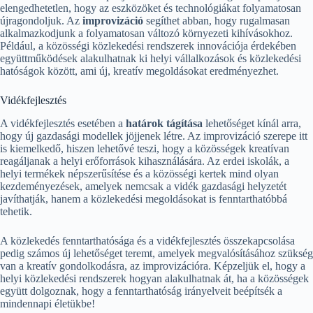
elengedhetetlen, hogy az eszközöket és technológiákat folyamatosan
újragondoljuk. Az
improvizáció
segíthet abban, hogy rugalmasan
alkalmazkodjunk a folyamatosan változó környezeti kihívásokhoz.
Például, a közösségi közlekedési rendszerek innovációja érdekében
együttműködések alakulhatnak ki helyi vállalkozások és közlekedési
hatóságok között, ami új, kreatív megoldásokat eredményezhet.
Vidékfejlesztés
A vidékfejlesztés esetében a
határok tágítása
lehetőséget kínál arra,
hogy új gazdasági modellek jöjjenek létre. Az improvizáció szerepe itt
is kiemelkedő, hiszen lehetővé teszi, hogy a közösségek kreatívan
reagáljanak a helyi erőforrások kihasználására. Az erdei iskolák, a
helyi termékek népszerűsítése és a közösségi kertek mind olyan
kezdeményezések, amelyek nemcsak a vidék gazdasági helyzetét
javíthatják, hanem a közlekedési megoldásokat is fenntarthatóbbá
tehetik.
A közlekedés fenntarthatósága és a vidékfejlesztés összekapcsolása
pedig számos új lehetőséget teremt, amelyek megvalósításához szükség
van a kreatív gondolkodásra, az improvizációra. Képzeljük el, hogy a
helyi közlekedési rendszerek hogyan alakulhatnak át, ha a közösségek
együtt dolgoznak, hogy a fenntarthatóság irányelveit beépítsék a
mindennapi életükbe!