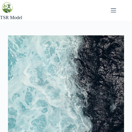
Skip
to
content
TSR Model