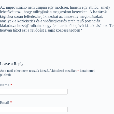
Az improvizáció nem csupán egy módszer, hanem egy attitűd, amely
lehetővé teszi, hogy túllépjünk a megszokott kereteken. A
határok
tágítása
során felfedezhetjük azokat az innovatív megoldásokat,
amelyek a közlekedés és a vidékfejlesztés terén rejlő potenciált
kiaknázva hozzájárulhatnak egy fenntarthatóbb jövő kialakításához. Te
hogyan látod ezt a fejlődést a saját közösségedben?
Leave a Reply
Az e-mail címet nem tesszük közzé.
A kötelező mezőket
*
karakterrel
jelöltük
Name
*
Email
*