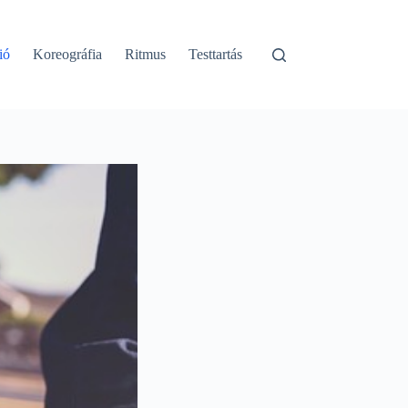
ió
Koreográfia
Ritmus
Testtartás