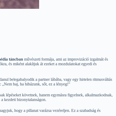
édia táncban
művészeti formája, ami az improvizáció izgalmát és
ókra, és miként alakítjuk át ezeket a mozdulatokat egyedi és
lanul belegabalyodik a partner lábába, vagy egy hirtelen ritmusváltás
i: „Nem baj, ha hibázunk, sőt, ez a lényeg!”
csak lépéseket követnek, hanem egymásra figyelnek, alkalmazkodnak,
i a kezdeti bizonytalanságon.
hagyjuk, hogy a pillanat varázsa vezéreljen. Ez a szabadság és