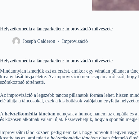
Helyzetkomédia a táncparketten: Improvizáció művészete
Joseph Calderon
Improvizáció
Helyzetkomédia a táncparketten: Improvizáció művészete
Mindannyian ismerjük azt az érzést, amikor egy váratlan pillanat a táncp
kreativitását hívja életre. Az improvizáció nem csupán arról szól, hogy
szórakoztató történetté.
Az improvizáció a legszebb táncos pillanatok forrása lehet, hiszen min
elé állítja a táncosokat, ezek a kis botlások valójában egyfajta helyzet
A
helyzetkomédia táncban
nemcsak a humor, hanem az empátia és a r
és közösen alkotnak valami újat. Észrevehetjük, hogy a spontán megjele
Improvizálni tánc közben pedig nem kell, hogy bonyolult legyen vagy tö
kreativitás az, ami miatt a
helyzetkomédia táncban
olyan felemelő élmé