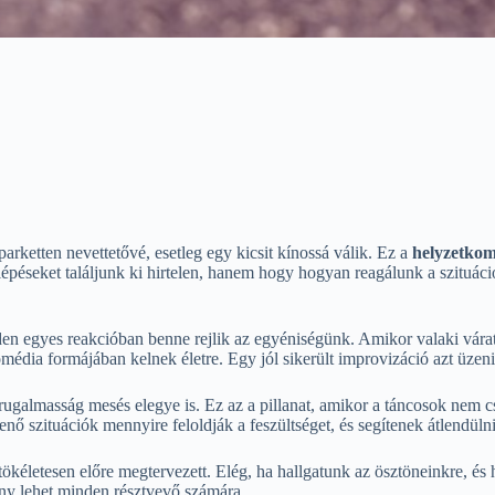
arketten nevettetővé, esetleg egy kicsit kínossá válik. Ez a
helyzetkom
 lépéseket találjunk ki hirtelen, hanem hogy hogyan reagálunk a szituáci
den egyes reakcióban benne rejlik az egyéniségünk. Amikor valaki várat
komédia formájában kelnek életre. Egy jól sikerült improvizáció azt üzen
ugalmasság mesés elegye is. Ez az a pillanat, amikor a táncosok nem 
nő szituációk mennyire feloldják a feszültséget, és segítenek átlendüln
kéletesen előre megtervezett. Elég, ha hallgatunk az ösztöneinkre, és 
ny lehet minden résztvevő számára.