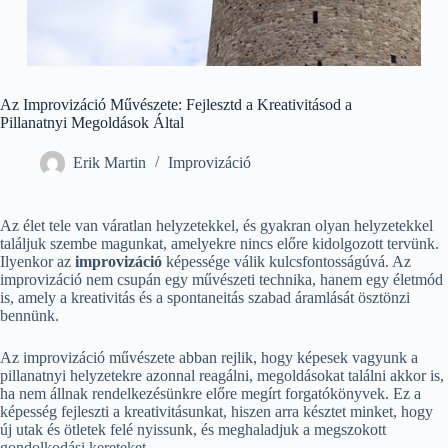
Az Improvizáció Művészete: Fejlesztd a Kreativitásod a
Pillanatnyi Megoldások Által
Erik Martin
Improvizáció
Az élet tele van váratlan helyzetekkel, és gyakran olyan helyzetekkel
találjuk szembe magunkat, amelyekre nincs előre kidolgozott tervünk.
Ilyenkor az
improvizáció
képessége válik kulcsfontosságúvá. Az
improvizáció nem csupán egy művészeti technika, hanem egy életmód
is, amely a kreativitás és a spontaneitás szabad áramlását ösztönzi
bennünk.
Az improvizáció művészete abban rejlik, hogy képesek vagyunk a
pillanatnyi helyzetekre azonnal reagálni, megoldásokat találni akkor is,
ha nem állnak rendelkezésünkre előre megírt forgatókönyvek. Ez a
képesség fejleszti a kreativitásunkat, hiszen arra késztet minket, hogy
új utak és ötletek felé nyissunk, és meghaladjuk a megszokott
gondolkodási kereteket.