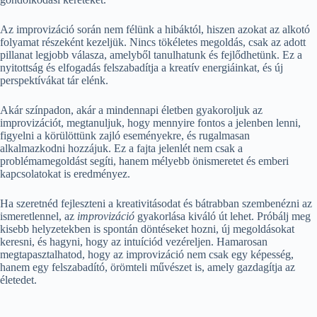
Az improvizáció során nem félünk a hibáktól, hiszen azokat az alkotó
folyamat részeként kezeljük. Nincs tökéletes megoldás, csak az adott
pillanat legjobb válasza, amelyből tanulhatunk és fejlődhetünk. Ez a
nyitottság és elfogadás felszabadítja a kreatív energiáinkat, és új
perspektívákat tár elénk.
Akár színpadon, akár a mindennapi életben gyakoroljuk az
improvizációt, megtanuljuk, hogy mennyire fontos a jelenben lenni,
figyelni a körülöttünk zajló eseményekre, és rugalmasan
alkalmazkodni hozzájuk. Ez a fajta jelenlét nem csak a
problémamegoldást segíti, hanem mélyebb önismeretet és emberi
kapcsolatokat is eredményez.
Ha szeretnéd fejleszteni a kreativitásodat és bátrabban szembenézni az
ismeretlennel, az
improvizáció
gyakorlása kiváló út lehet. Próbálj meg
kisebb helyzetekben is spontán döntéseket hozni, új megoldásokat
keresni, és hagyni, hogy az intuíciód vezéreljen. Hamarosan
megtapasztalhatod, hogy az improvizáció nem csak egy képesség,
hanem egy felszabadító, örömteli művészet is, amely gazdagítja az
életedet.